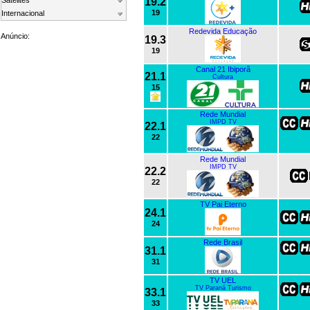
Satelites
19.2
19
Internacional
Redevida Educação
Anúncio:
19.3
19
Canal 21 Ibiporã
21.1
Cultura
15
Rede Mundial
IMPD TV
22.1
22
Rede Mundial
IMPD TV
22.2
22
TV Pai Eterno
24.1
24
Rede Brasil
31.1
31
TV UEL
TV Paraná Turismo
33.1
33