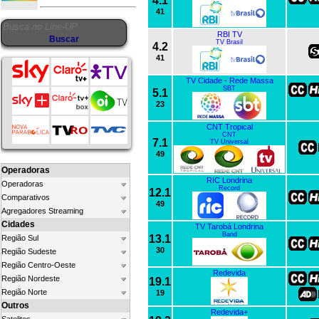
4.1
41
RBI TV
TV Brasil
4.2
41
TV Cidade - Rede Massa
SBT
5.1
23
CNT Tropical
CNT
7.1
TV Universal
49
Operadoras
RIC Londrina
Operadoras
Record
12.1
Comparativos
49
Agregadores Streaming
Cidades
TV Tarobá Londrina
Band
13.1
Região Sul
30
Região Sudeste
Região Centro-Oeste
Redevida
Região Nordeste
19.1
Região Norte
19
Outros
Redevida+