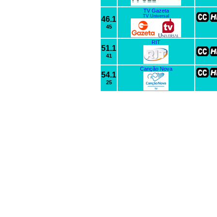
TV Gazeta
TV Universal
46.1
45
RIT
51.1
41
Canção Nova
54.1
25