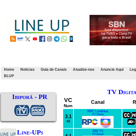
Home
Noticias
Guia de Canais
Atualize-nos
Anuncie Aqui
Leg
BLUP
TV Digit
Ibiporã - PR
VC
Canal
R
Num
RPC Londrina
TV Globo
3.1
42
Line-UPs
RBI TV
TV Brasil