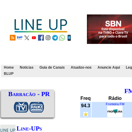
Home
Noticias
Guia de Canais
Atualize-nos
Anuncie Aqui
Leg
BLUP
F
Barracão - PR
Freq
Rádio
Fronteira FM
94.3
Line-UPs