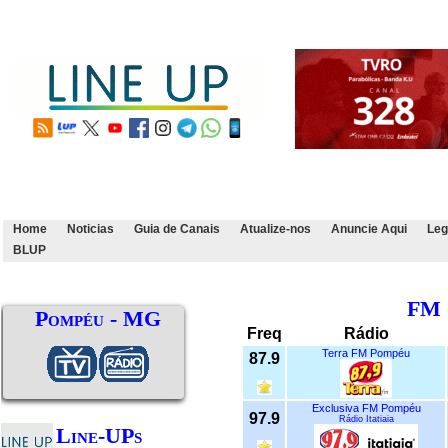
Home
Noticias
Guia de Canais
Atualize-nos
Anuncie Aqui
Leg
BLUP
FM
Pompéu - MG
Freq
Rádio
Terra FM Pompéu
87.9
Exclusiva FM Pompéu
97.9
Rádio Itatiaia
Line-UPs