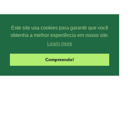
Este site usa cookies para garantir que você
obtenha a melhor experiência em nosso site.
Learn more
Parcer
Compreendo!
Line-UP - Todo
Pode-se captar mais ou menos can
climáticas, interfe
Contribua com o site:
O Line-UP é u
os canais de TV e Rádio si
Todas datas e horários do site são
contra a pirataria 