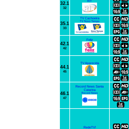
RIT
32.1
32
TV Cachoeira
TV Novo Tempo
35.1
33
Feliz
42.1
42
TV Aparecida
44.1
45
Record News Santa
Catarina
46.1
Record News
47
RedeTV!