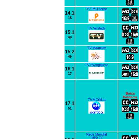
TV Pai Eterno
14.1
15
TV Verdade
15.1
49
TV Maanaim
15.2
49
TV Evangelizar
16.1
17
Baixa
Potencia
TV A Crítica
17.1
51
Rede Mundial
IMPD TV