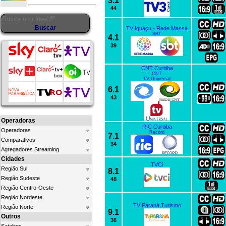
3.1
44
TV Iguaçu - Rede Massa
SBT
4.1
39
CNT Curitiba
CNT
TV Universal
6.1
43
Operadoras
RIC Curitiba
Operadoras
Record
7.1
Comparativos
34
Agregadores Streaming
Cidades
TVCi
Região Sul
8.1
Região Sudeste
48
Região Centro-Oeste
Região Nordeste
TV Paraná Turismo
Região Norte
9.1
Outros
36