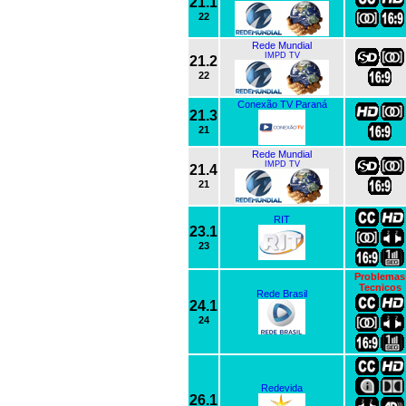
21.1
22
Rede Mundial
IMPD TV
21.2
22
Conexão TV Paraná
21.3
21
Rede Mundial
IMPD TV
21.4
21
RIT
23.1
23
Problemas
Tecnicos
Rede Brasil
24.1
24
Redevida
26.1