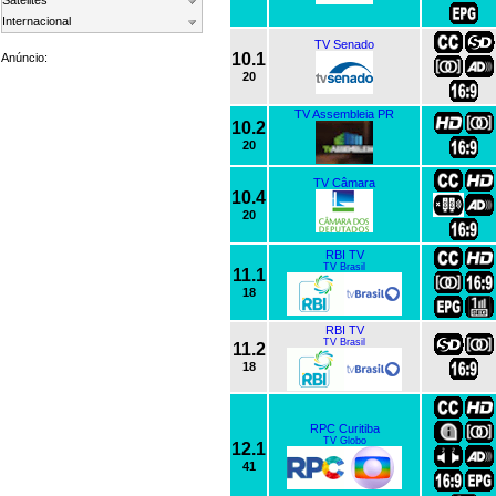
Satelites
Internacional
TV Senado
10.1
Anúncio:
20
TV Assembleia PR
10.2
20
TV Câmara
10.4
20
RBI TV
TV Brasil
11.1
18
RBI TV
TV Brasil
11.2
18
RPC Curitiba
TV Globo
12.1
41