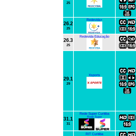
25
Redevida+
26.2
25
Redevida Educação
26.3
25
Xsports
29.1
29
Rede Super Curitiba
Rede Super
31.1
31
RIT Curitiba