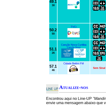
49.1
30
TVCi
50.2
50
Canção Nova Curitiba
Canção Nova
51.1
26
Cidade Belém FM
57.1
Sem Sinal
46
Atualize-nos
Encontrou aqui no Line-UP
"Mandir
envie uma mensagem abaixo que ver