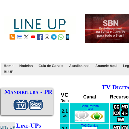
Home
Noticias
Guia de Canais
Atualize-nos
Anuncie Aqui
Leg
BLUP
TV Digit
Mandirituba - PR
VC
Canal
Recurso
Num
Band Paraná
Band
2.1
38
Line-UPs
TV3 Curitiba