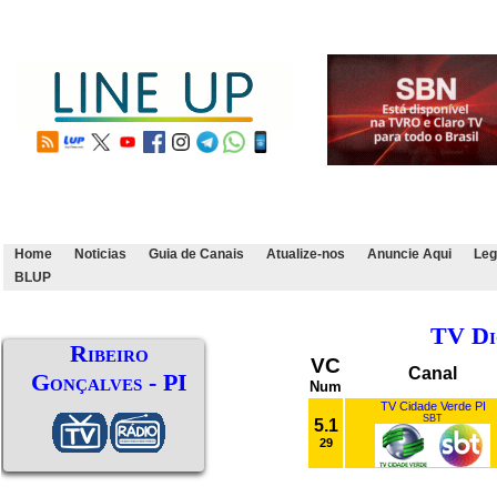
Home
Noticias
Guia de Canais
Atualize-nos
Anuncie Aqui
Leg
BLUP
TV Di
Ribeiro
VC
Canal
Gonçalves - PI
Num
TV Cidade Verde PI
SBT
5.1
29