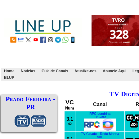
Home
Noticias
Guia de Canais
Atualize-nos
Anuncie Aqui
Leg
BLUP
TV Digit
Prado Ferreira -
VC
Canal
R
PR
Num
RPC Londrina
TV Globo
3.1
42
TV Cidade - Rede Massa
SBT