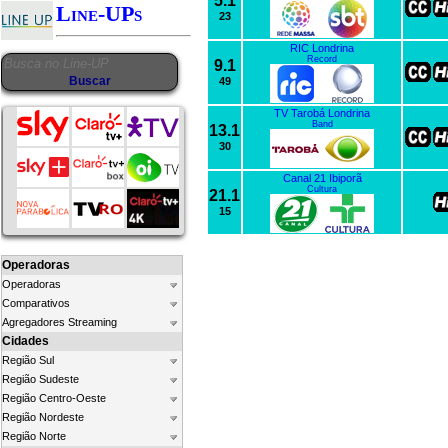
5.1
Line-UPs
23
RIC Londrina
Record
9.1
49
TV Tarobá Londrina
Band
13.1
30
Canal 21 Ibiporã
Cultura
21.1
15
Operadoras
Operadoras
Comparativos
Agregadores Streaming
Cidades
Região Sul
Região Sudeste
Região Centro-Oeste
Região Nordeste
Região Norte