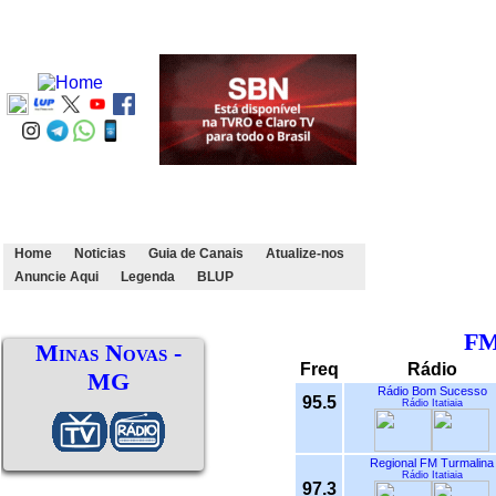
Home
Noticias
Guia de Canais
Atualize-nos
Anuncie Aqui
Legenda
BLUP
F
Minas Novas -
Freq
Rádio
MG
Rádio Bom Sucesso
95.5
Rádio Itatiaia
Regional FM Turmalina
Rádio Itatiaia
97.3