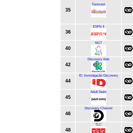
Tooncast
35
ESPN 4
36
NGT
40
Discovery Kids
42
ID: Investigação Discovery
44
Adult Swim
45
Discovery Channel
46
TLC
48