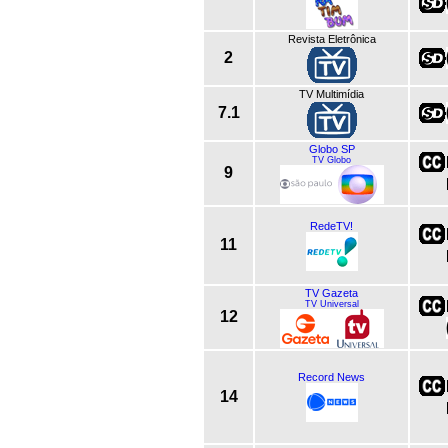
Revista Eletrônica
2
TV Multimídia
7.1
Globo SP
TV Globo
9
RedeTV!
11
TV Gazeta
TV Universal
12
Record News
14