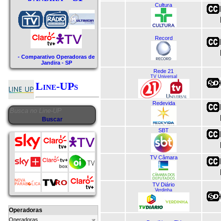
Cultura
Record
- Comparativo Operadoras de
Jandira - SP
Rede 21
TV Universal
Line-UPs
Redevida
SBT
TV Câmara
TV Diário
Verdinha
Operadoras
Operadoras