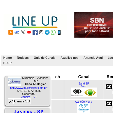
Home
Noticias
Guia de Canais
Atualize-nos
Anuncie Aqui
Leg
BLUP
ch
Canal
Re
Multimídia TV Jandira-
SP
Band SP
Cabo Analógico
Band
http://www.multimidiatv.com.br/
SAC: 11 4772-4545
Cobertura:
Jandira - SP
57
Canais SD
Canção Nova
Jandira - SP