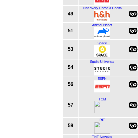
Discovery Home & Health
49
Animal Planet
51
Space
53
Studio Universal
54
ESPN
56
TCM
57
RIT
59
TNT Novelas