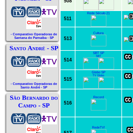
508
Rede Século 21
511
Cultura
- Comparativo Operadoras de
513
Santana do Parnaiba - SP
Santo André - SP
SBT SP
SBT
514
Globo SP
TV Globo
515
- Comparativo Operadoras de
Santo André - SP
São Bernardo do
Record
516
Campo - SP
RedeTV!
517