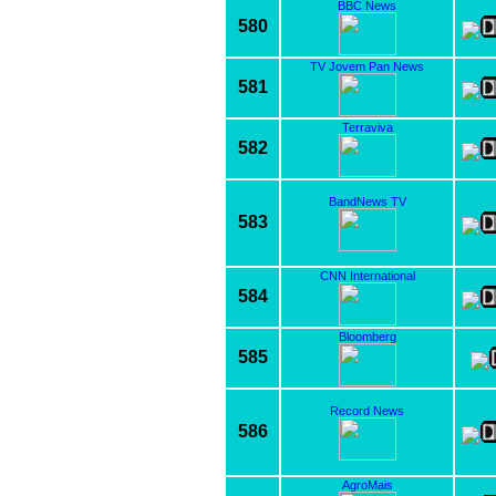
BBC News
580
TV Jovem Pan News
581
Terraviva
582
BandNews TV
583
CNN International
584
Bloomberg
585
Record News
586
AgroMais