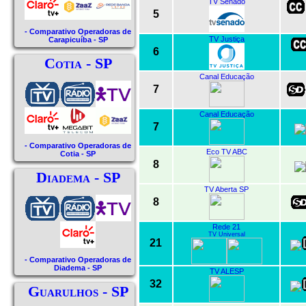
TV Senado
5
- Comparativo Operadoras de
TV Justiça
Carapicuíba - SP
6
Cotia - SP
Canal Educação
7
Canal Educação
7
- Comparativo Operadoras de
Eco TV ABC
Cotia - SP
8
Diadema - SP
TV Aberta SP
8
Rede 21
TV Universal
21
- Comparativo Operadoras de
Diadema - SP
TV ALESP
32
Guarulhos - SP