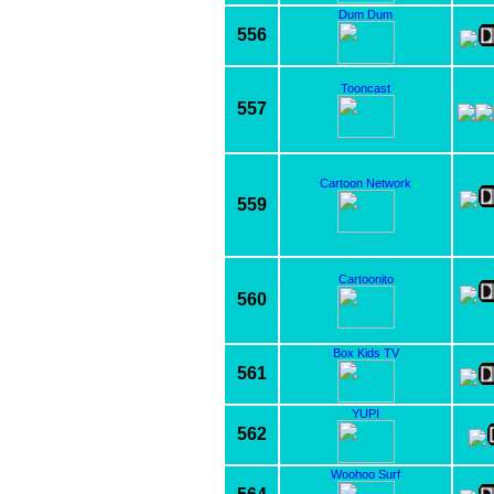
Dum Dum
556
Tooncast
557
Cartoon Network
559
Cartoonito
560
Box Kids TV
561
YUPI
562
Woohoo Surf