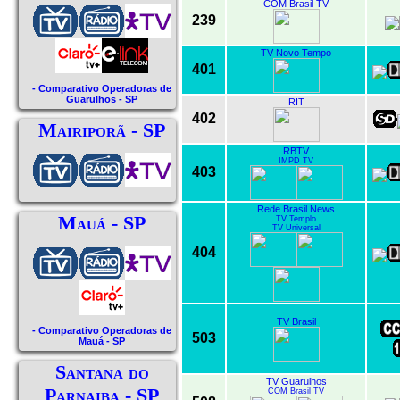
COM Brasil TV
239
TV Novo Tempo
401
- Comparativo Operadoras de
Guarulhos - SP
RIT
402
Mairiporã - SP
RBTV
IMPD TV
403
Rede Brasil News
Mauá - SP
TV Templo
TV Universal
404
TV Brasil
- Comparativo Operadoras de
503
Mauá - SP
Santana do
TV Guarulhos
Parnaiba - SP
COM Brasil TV