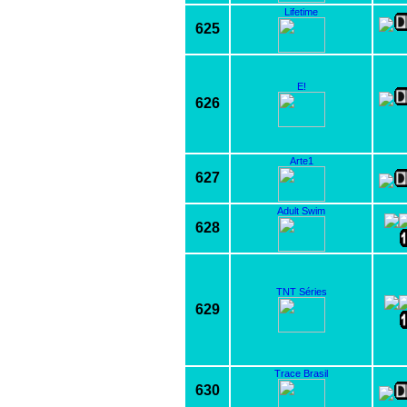
Lifetime
625
E!
626
Arte1
627
Adult Swim
628
TNT Séries
629
Trace Brasil
630