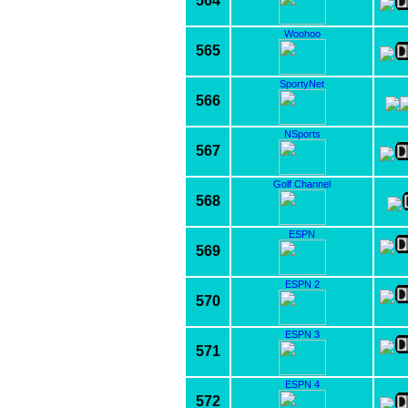
564
Woohoo
565
SportyNet
566
NSports
567
Golf Channel
568
ESPN
569
ESPN 2
570
ESPN 3
571
ESPN 4
572