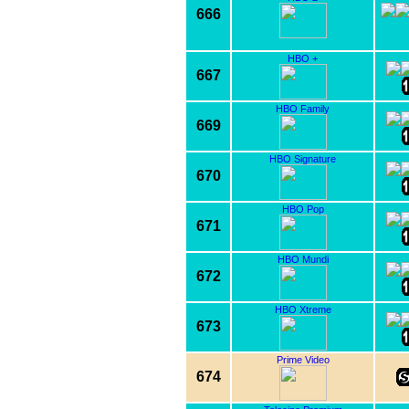
666
HBO +
667
HBO Family
669
HBO Signature
670
HBO Pop
671
HBO Mundi
672
HBO Xtreme
673
Prime Video
674