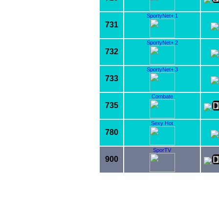
SportyNet+ 1
731
SportyNet+ 2
732
SportyNet+ 3
733
Combate
735
Sexy Hot
780
SporTV
900