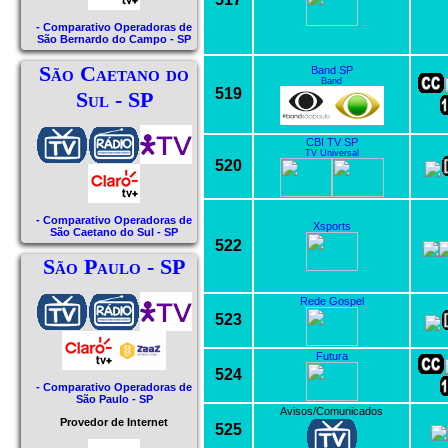
- Comparativo Operadoras de
São Bernardo do Campo - SP
São Caetano do
Band SP
Band
519
Sul - SP
CBI TV SP
TV Universal
520
- Comparativo Operadoras de
Xsports
São Caetano do Sul - SP
522
São Paulo - SP
Rede Gospel
523
Futura
524
- Comparativo Operadoras de
São Paulo - SP
Avisos/Comunicados
Provedor de Internet
525