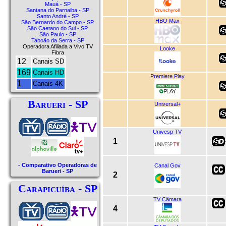
Mauá - SP
Santana do Parnaiba - SP
Santo André - SP
HBO Max
São Bernardo do Campo - SP
São Caetano do Sul - SP
São Paulo - SP
Taboão da Serra - SP
Operadora Afiliada a Vivo TV
Looke
Fibra
12
Canais SD
169
Canais HD
Premiere Play
1
Canais 4K
Barueri - SP
Universal+
Univesp TV
1
- Comparativo Operadoras de
Canal Gov
Barueri - SP
2
Carapicuíba - SP
TV Câmara
4