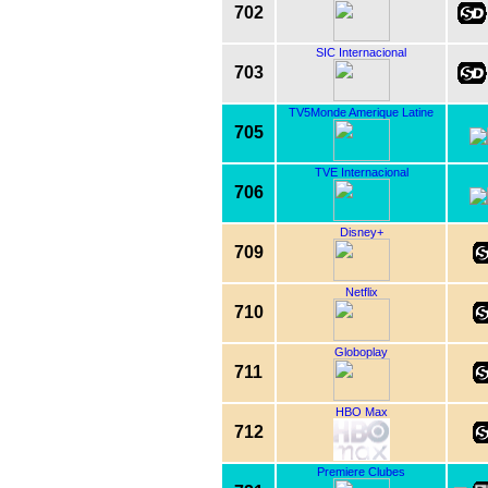
702
SIC Internacional
703
TV5Monde Amerique Latine
705
TVE Internacional
706
Disney+
709
Netflix
710
Globoplay
711
HBO Max
712
Premiere Clubes