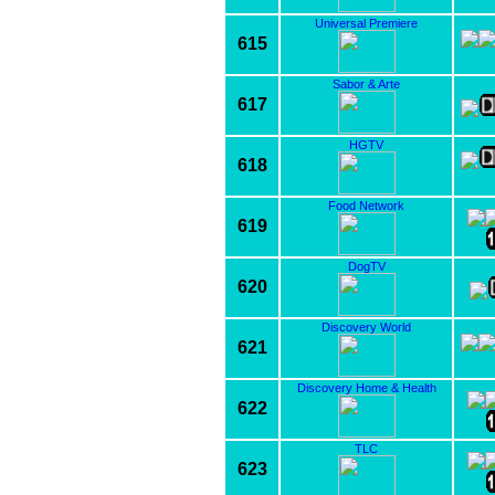
Universal Premiere
615
Sabor & Arte
617
HGTV
618
Food Network
619
DogTV
620
Discovery World
621
Discovery Home & Health
622
TLC
623