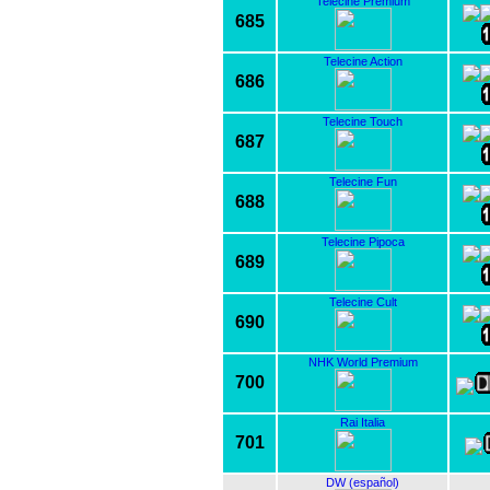
Telecine Premium
685
Telecine Action
686
Telecine Touch
687
Telecine Fun
688
Telecine Pipoca
689
Telecine Cult
690
NHK World Premium
700
Rai Italia
701
DW (español)