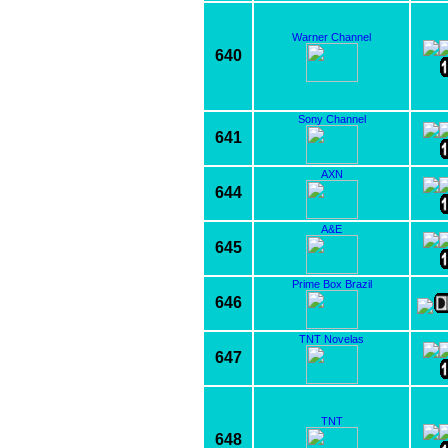
Warner Channel
640
Sony Channel
641
AXN
644
A&E
645
Prime Box Brazil
646
TNT Novelas
647
TNT
648