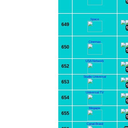
Space
649
Cinemax
650
USA Network
652
Studio Universal
653
Universal TV
654
Megapix
655
Canal Brasil