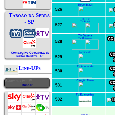
Rede Brasil
526
Taboão da Serra
RBI TV
- SP
TV Brasil
527
TV Gazeta
TV Universal
528
Redevida
- Comparativo Operadoras de
Taboão da Serra - SP
529
TV Aparecida
Line-UPs
530
Canção Nova
531
TV Evangelizar
532