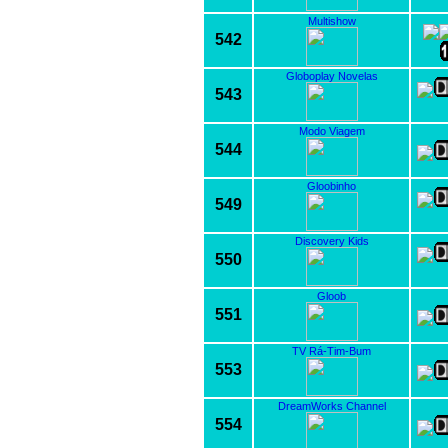
Multishow
542
Globoplay Novelas
543
Modo Viagem
544
Gloobinho
549
Discovery Kids
550
Gloob
551
TV Rá-Tim-Bum
553
DreamWorks Channel
554