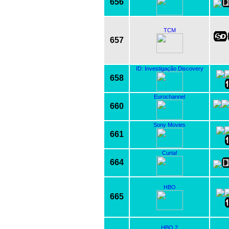
656
TCM
657
ID: Investigação Discovery
658
Eurochannel
660
Sony Movies
661
Curta!
664
HBO
665
HBO 2