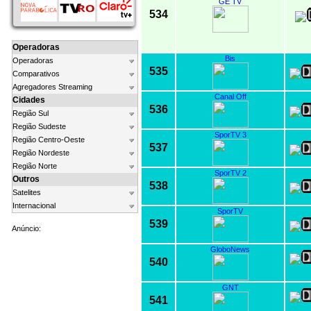
GE TV
534
Operadoras
Bis
Operadoras
535
Comparativos
Agregadores Streaming
Canal Off
Cidades
536
Região Sul
Região Sudeste
SporTV 3
Região Centro-Oeste
537
Região Nordeste
Região Norte
SporTV 2
Outros
538
Satelites
Internacional
SporTV
539
Anúncio:
GloboNews
540
GNT
541