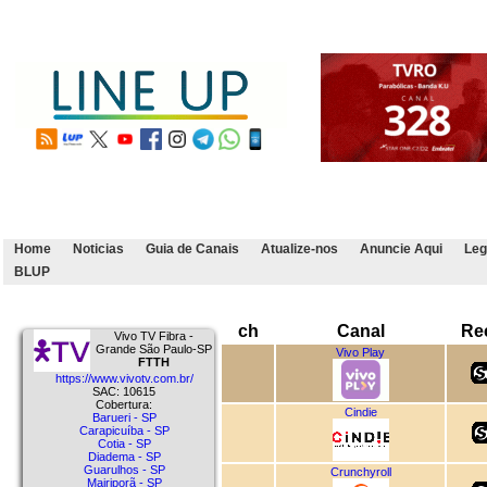
Home
Noticias
Guia de Canais
Atualize-nos
Anuncie Aqui
Leg
BLUP
ch
Canal
Re
Vivo TV Fibra -
Grande São Paulo-SP
Vivo Play
FTTH
https://www.vivotv.com.br/
SAC: 10615
Cobertura:
Cindie
Barueri - SP
Carapicuíba - SP
Cotia - SP
Diadema - SP
Guarulhos - SP
Crunchyroll
Mairiporã - SP