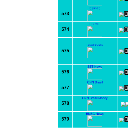
ESPN 5
573
ESPN 6
574
BandSports
575
SBT News
576
CNN Brasil
577
CNN Brasil Money
578
BM&C News
579