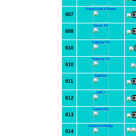
Travel Food & Drinks
607
Oeste TV
608
Polishop TV
610
Polishop TV
610
Markket
611
LMC+
612
Canal UOL
613
Universal Reality
614