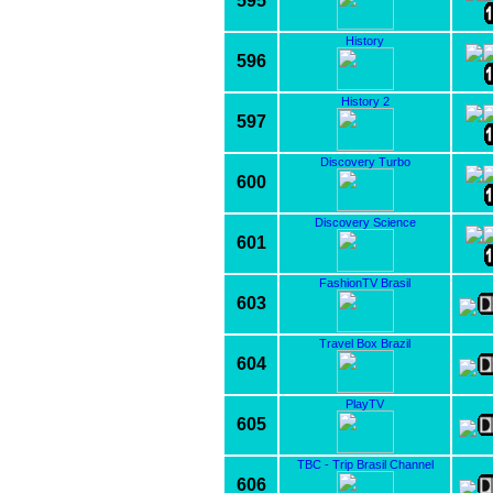
595
History
596
History 2
597
Discovery Turbo
600
Discovery Science
601
FashionTV Brasil
603
Travel Box Brazil
604
PlayTV
605
TBC - Trip Brasil Channel
606