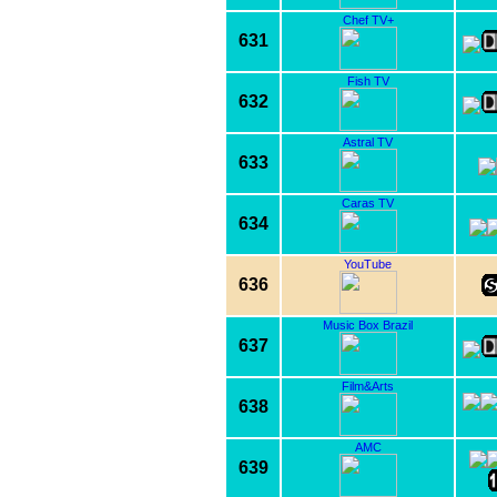
Chef TV+
631
Fish TV
632
Astral TV
633
Caras TV
634
YouTube
636
Music Box Brazil
637
Film&Arts
638
AMC
639