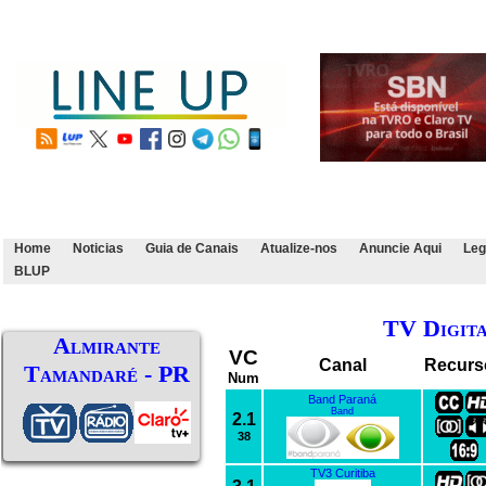
Home
Noticias
Guia de Canais
Atualize-nos
Anuncie Aqui
Leg
BLUP
TV Digit
Almirante
VC
Canal
Recurs
Tamandaré - PR
Num
Band Paraná
Band
2.1
38
TV3 Curitiba