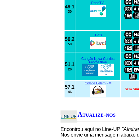
RedeTV!
49.1
30
TVCi
50.2
50
Canção Nova Curitiba
Canção Nova
51.1
26
Cidade Belém FM
57.1
Sem Sin
46
Atualize-nos
Encontrou aqui no Line-UP
"Almira
Nos envie uma mensagem abaixo qu