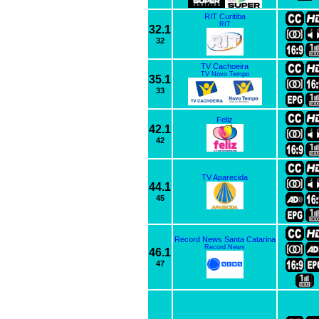
RIT Curitiba
RIT
32.1
32
TV Cachoeira
TV Novo Tempo
35.1
33
Feliz
42.1
42
TV Aparecida
44.1
45
Record News Santa Catarina
Record News
46.1
47