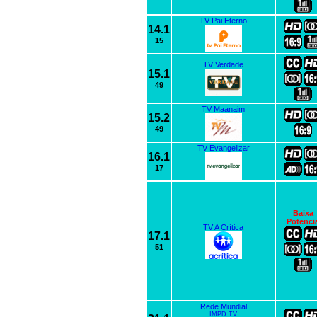
TV Pai Eterno
14.1
15
TV Verdade
15.1
49
TV Maanaim
15.2
49
TV Evangelizar
16.1
17
Baixa
Potenci
TV A Crítica
17.1
51
Rede Mundial
IMPD TV