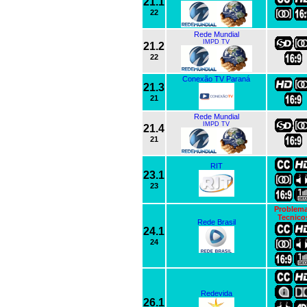
21.1
22
Rede Mundial
IMPD TV
21.2
22
Conexão TV Paraná
21.3
21
Rede Mundial
IMPD TV
21.4
21
RIT
23.1
23
Problem
Tecnico
Rede Brasil
24.1
24
Redevida
26.1