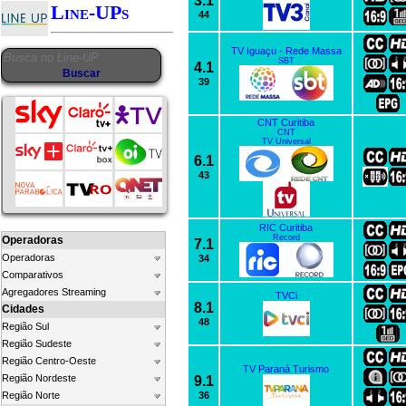
3.1
Line-UPs
44
TV Iguaçu - Rede Massa
SBT
4.1
39
CNT Curitiba
CNT
TV Universal
6.1
43
RIC Curitiba
Record
Operadoras
7.1
Operadoras
34
Comparativos
Agregadores Streaming
TVCi
8.1
Cidades
48
Região Sul
Região Sudeste
Região Centro-Oeste
TV Paraná Turismo
Região Nordeste
9.1
Região Norte
36