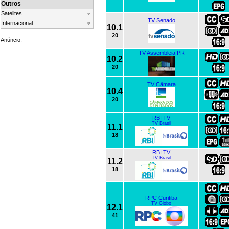
Outros
Satelites
TV Senado
Internacional
10.1
20
Anúncio:
TV Assembleia PR
10.2
20
TV Câmara
10.4
20
RBI TV
TV Brasil
11.1
18
RBI TV
TV Brasil
11.2
18
RPC Curitiba
TV Globo
12.1
41