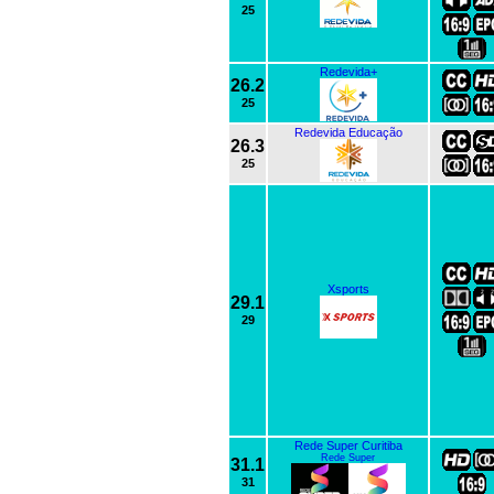
25
Redevida+
26.2
25
Redevida Educação
26.3
25
Xsports
29.1
29
Rede Super Curitiba
Rede Super
31.1
31