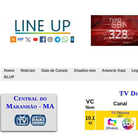
Home
Noticias
Guia de Canais
Atualize-nos
Anuncie Aqui
Leg
BLUP
TV Di
Central do
VC
Canal
Maranhão - MA
Num
TV Difusora
SBT
10.1
42