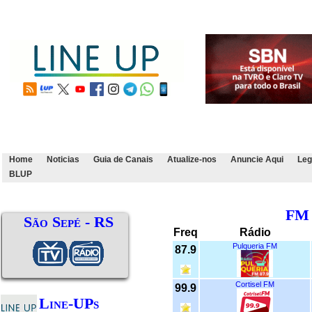
Home
Noticias
Guia de Canais
Atualize-nos
Anuncie Aqui
Leg
BLUP
FM
São Sepé - RS
Freq
Rádio
Pulqueria FM
87.9
Cortisel FM
99.9
Line-UPs