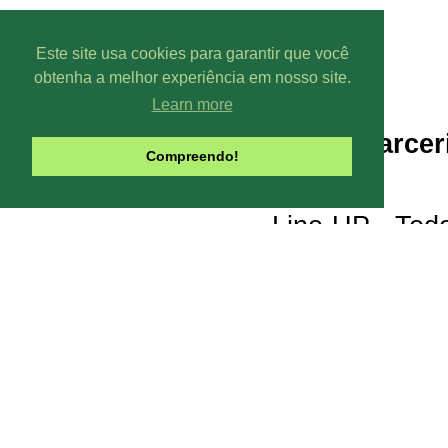
Este site usa cookies para garantir que você
obtenha a melhor experiência em nosso site.
Learn more
Parcer
Compreendo!
Line-UP - Todo
Pode-se captar mais ou menos can
climáticas, interfe
Contribua com o site:
O Line-UP é u
os canais de TV e Rádio si
Todas datas e horários do site são
contra a pirataria 
Este site usa Cookies para melhora