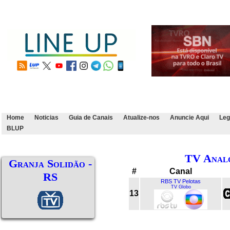
Home
Noticias
Guia de Canais
Atualize-nos
Anuncie Aqui
Leg
BLUP
TV Anal
Granja Solidão -
#
Canal
RS
RBS TV Pelotas
TV Globo
13