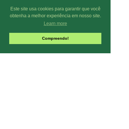
Este site usa cookies para garantir que você
obtenha a melhor experiência em nosso site.
Learn more
Parcer
Compreendo!
Line-UP - Todo
Pode-se captar mais ou menos can
climáticas, interfe
Contribua com o site:
O Line-UP é u
os canais de TV e Rádio si
Todas datas e horários do site são
contra a pirataria 
Este site usa Cookies para melhora