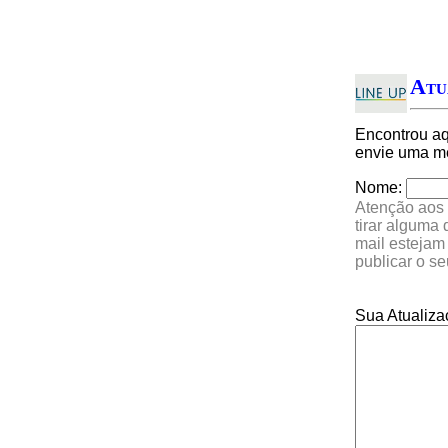
Atu
Encontrou a
envie uma me
Nome:
Atenção aos 
tirar alguma
mail estejam
publicar o s
Sua Atualiza