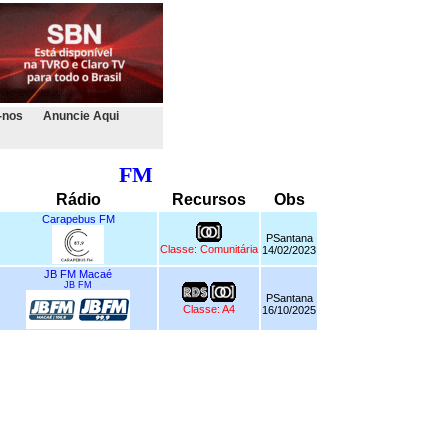
-nos
Anuncie Aqui
FM
Rádio
Recursos
Obs
Carapebus FM
PSantana
Classe: Comunitária
14/02/2023
JB FM Macaé
JB FM
PSantana
Classe: A4
16/10/2025