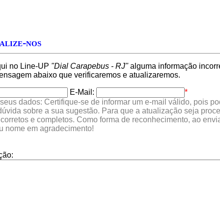
alize-nos
qui no Line-UP
"Dial Carapebus - RJ"
alguma informação incorre
nsagem abaixo que verificaremos e atualizaremos.
E-Mail:
*
seus dados: Certifique-se de informar um e-mail válido, pois p
 dúvida sobre a sua sugestão. Para que a atualização seja proc
 corretos e completos. Como forma de reconhecimento, ao envia
eu nome em agradecimento!
ção: