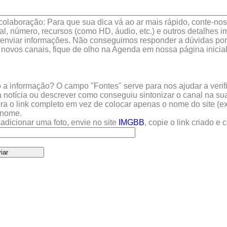
colaboração: Para que sua dica vá ao ar mais rápido, conte-nos 
l, número, recursos (como HD, áudio, etc.) e outros detalhes im
enviar informações. Não conseguimos responder a dúvidas por 
 novos canais, fique de olho na Agenda em nossa página inicial
a informação? O campo "Fontes" serve para nos ajudar a verific
 notícia ou descrever como conseguiu sintonizar o canal na sua
sira o link completo em vez de colocar apenas o nome do site (e
u nome.
adicionar uma foto, envie no site
IMGBB
, copie o link criado e