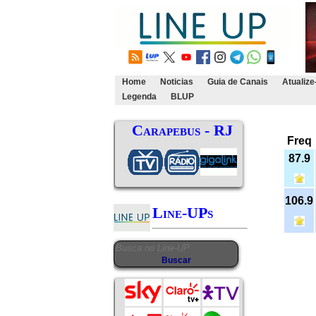
Home
Noticias
Guia de Canais
Atualize
Legenda
BLUP
Carapebus - RJ
Freq
87.9
106.9
Line-UPs