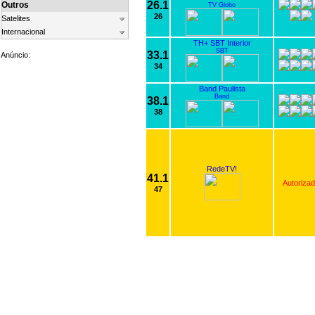
26.1
Outros
TV Globo
26
Satelites
Internacional
TH+ SBT Interior
SBT
33.1
Anúncio:
34
Band Paulista
Band
38.1
38
RedeTV!
41.1
Autoriza
47