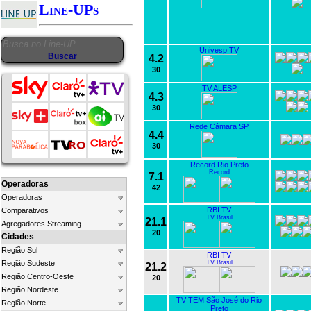
Line-UPs
Univesp TV
4.2
30
TV ALESP
4.3
30
Rede Câmara SP
4.4
30
Record Rio Preto
Record
7.1
Operadoras
42
Operadoras
RBI TV
Comparativos
TV Brasil
21.1
Agregadores Streaming
20
Cidades
Região Sul
RBI TV
Região Sudeste
TV Brasil
21.2
Região Centro-Oeste
20
Região Nordeste
TV TEM São José do Rio
Região Norte
Preto