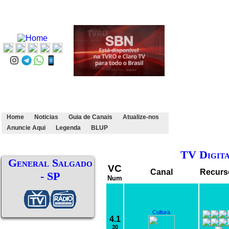
Home
Noticias
Guia de Canais
Atualize-nos
Anuncie Aqui
Legenda
BLUP
TV Digit
General Salgado
VC
Canal
Recurs
- SP
Num
Cultura
4.1
30