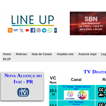
Home
Noticias
Guia de Canais
Atualize-nos
Anuncie Aqui
Leg
BLUP
TV Digit
Nova Aliança do
VC
Canal
R
Ivaí - PR
Num
TV Tibagi - Rede Massa
SBT
10.1
39
RIC Maringá
Record