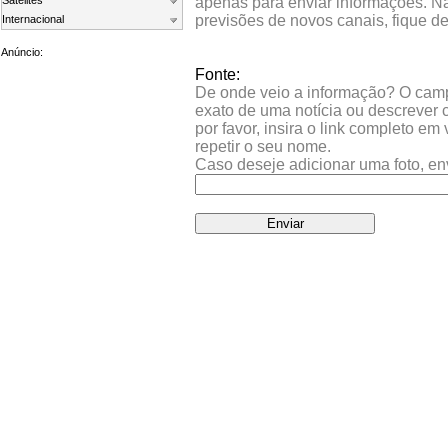
Satelites
apenas para enviar informações. Nã
previsões de novos canais, fique d
Internacional
Anúncio:
Fonte:
De onde veio a informação? O campo 
exato de uma notícia ou descrever 
por favor, insira o link completo e
repetir o seu nome.
Caso deseje adicionar uma foto, en