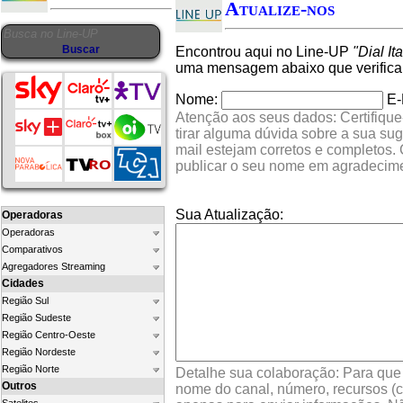
Atualize-nos
Encontrou aqui no Line-UP
"Dial It
uma mensagem abaixo que verifica
Nome:
E-
Atenção aos seus dados: Certifique
tirar alguma dúvida sobre a sua su
mail estejam corretos e completos.
publicar o seu nome em agradecim
Sua Atualização:
Operadoras
Operadoras
Comparativos
Agregadores Streaming
Cidades
Região Sul
Região Sudeste
Região Centro-Oeste
Região Nordeste
Região Norte
Detalhe sua colaboração: Para que s
Outros
nome do canal, número, recursos (co