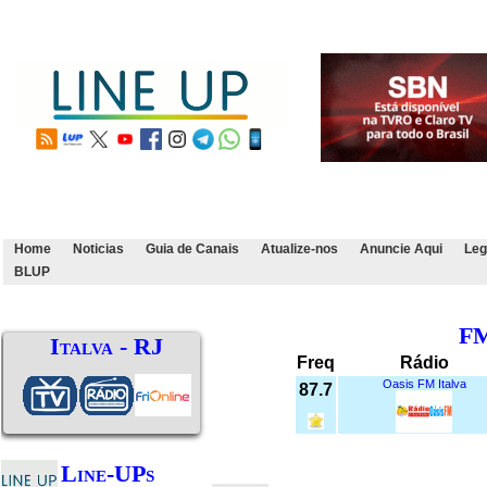
Home
Noticias
Guia de Canais
Atualize-nos
Anuncie Aqui
Leg
BLUP
F
Italva - RJ
Freq
Rádio
Oasis FM Italva
87.7
Line-UPs