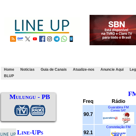
Home
Noticias
Guia de Canais
Atualize-nos
Anuncie Aqui
Leg
BLUP
F
Mulungu - PB
Freq
Rádio
Guarabira FM
Correio SAT
90.7
Constelação FM
Line-UPs
92.1