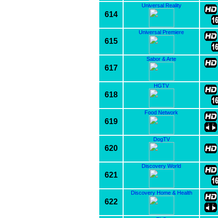
Universal Reality
614
Universal Premiere
615
Sabor & Arte
617
HGTV
618
Food Network
619
DogTV
620
Discovery World
621
Discovery Home & Health
622