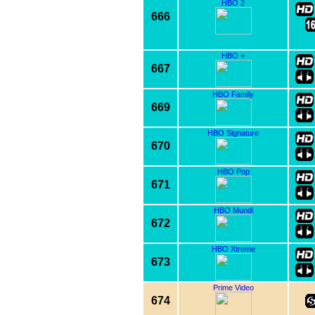
HBO 2
666
HBO +
667
HBO Family
669
HBO Signature
670
HBO Pop
671
HBO Mundi
672
HBO Xtreme
673
Prime Video
674