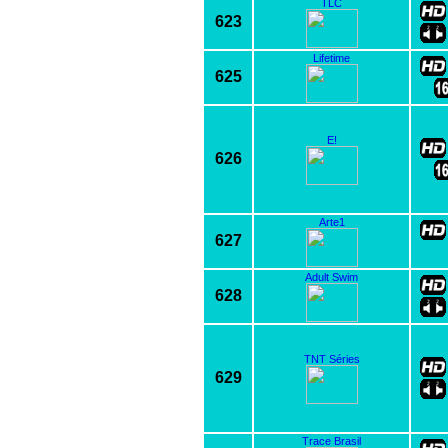
TLC
623
Lifetime
625
E!
626
Arte1
627
Adult Swim
628
TNT Séries
629
Trace Brasil