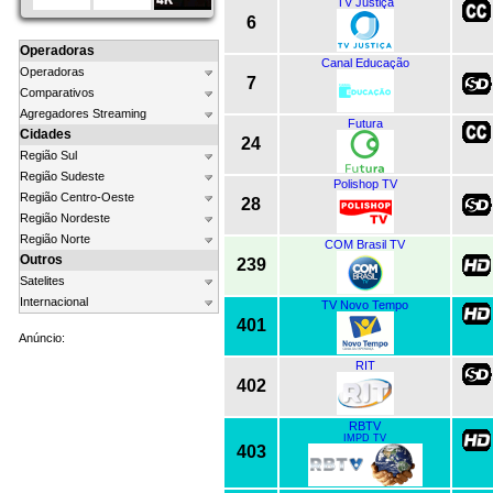
TV Justiça
6
Operadoras
Canal Educação
Operadoras
7
Comparativos
Agregadores Streaming
Futura
Cidades
24
Região Sul
Região Sudeste
Polishop TV
Região Centro-Oeste
28
Região Nordeste
Região Norte
COM Brasil TV
Outros
239
Satelites
Internacional
TV Novo Tempo
401
Anúncio:
RIT
402
RBTV
IMPD TV
403