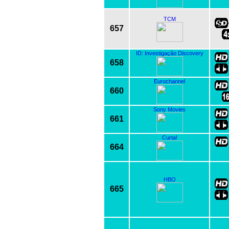
TCM
657
ID: Investigação Discovery
658
Eurochannel
660
Sony Movies
661
Curta!
664
HBO
665