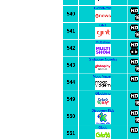
GloboNews
540
GNT
541
Multishow
542
Globoplay Novelas
543
Modo Viagem
544
Gloobinho
549
Discovery Kids
550
Gloob
551