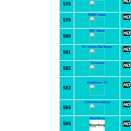
578
BM&C News
579
BBC News
580
TV Jovem Pan News
581
Terraviva
582
BandNews TV
583
CNN International
584
Bloomberg
585