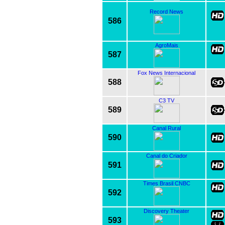
Record News
586
AgroMais
587
Fox News Internacional
588
C3 TV
589
Canal Rural
590
Canal do Criador
591
Times Brasil CNBC
592
Discovery Theater
593