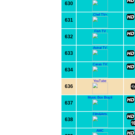
630
Chef TV+
631
Fish TV
632
Astral TV
633
Caras TV
634
YouTube
636
Music Box Brazil
637
Film&Arts
638
AMC