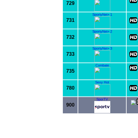
729
SportyNet+ 1
731
SportyNet+ 2
732
SportyNet+ 3
733
Combate
735
Sexy Hot
780
SporTV
900