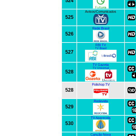
524
Avisos/Comunicados
525
Rede Brasil
526
RBI TV
TV Brasil
527
TV Gazeta
TV Universal
528
Polishop TV
528
Redevida
529
TV Aparecida
530
Canção Nova