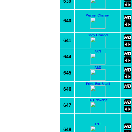
639
Warner Channel
640
Sony Channel
641
AXN
644
A&E
645
Prime Box Brazil
646
TNT Novelas
647
TNT
648