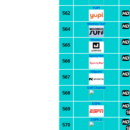
YUPI
562
Woohoo Surf
564
Woohoo
565
SportyNet
566
NSports
567
Golf Channel
568
ESPN
569
ESPN 2
570