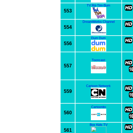
TV Rá-Tim-Bum
553
DreamWorks Channel
554
Dum Dum
556
Tooncast
557
Cartoon Network
559
Cartoonito
560
Box Kids TV
561