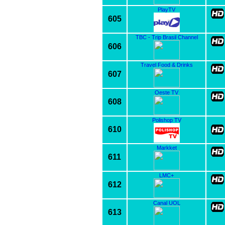
PlayTV
605
TBC - Trip Brasil Channel
606
Travel Food & Drinks
607
Oeste TV
608
Polishop TV
610
Markket
611
LMC+
612
Canal UOL
613