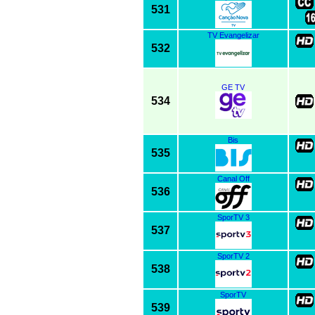
531
TV Evangelizar
532
GE TV
534
Bis
535
Canal Off
536
SporTV 3
537
SporTV 2
538
SporTV
539