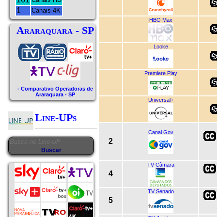
1
Canais 4K
HBO Max
Araraquara - SP
Looke
Premiere Play
- Comparativo Operadoras de
Araraquara - SP
Universal+
Line-UPs
Canal Gov
2
TV Câmara
4
TV Senado
5