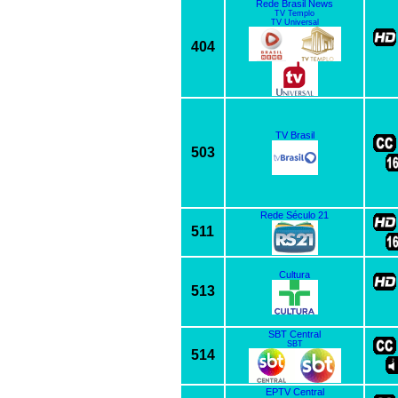
Rede Brasil News
TV Templo
TV Universal
404
TV Brasil
503
Rede Século 21
511
Cultura
513
SBT Central
SBT
514
EPTV Central