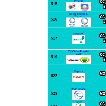
TV Globo
515
Record Interior SP
Record
516
RedeTV!
517
TV Clube Ribeirão
Band
519
Xsports
522
Rede Gospel
523
Futura