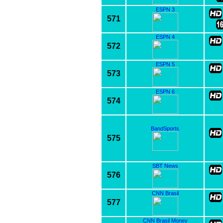
ESPN 3
571
ESPN 4
572
ESPN 5
573
ESPN 6
574
BandSports
575
SBT News
576
CNN Brasil
577
CNN Brasil Money