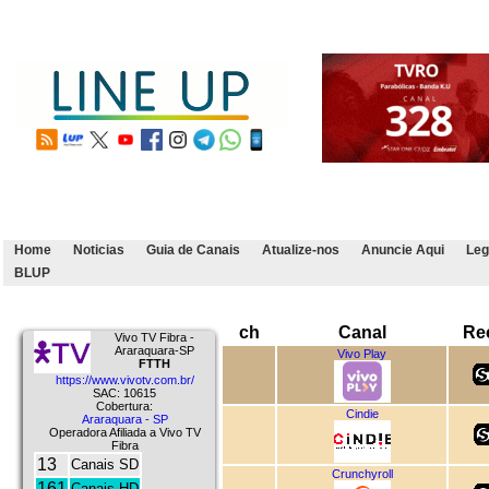
Home
Noticias
Guia de Canais
Atualize-nos
Anuncie Aqui
Leg
BLUP
ch
Canal
Re
Vivo TV Fibra -
Araraquara-SP
Vivo Play
FTTH
https://www.vivotv.com.br/
SAC: 10615
Cobertura:
Cindie
Araraquara - SP
Operadora Afiliada a Vivo TV
Fibra
13
Canais SD
Crunchyroll
161
Canais HD