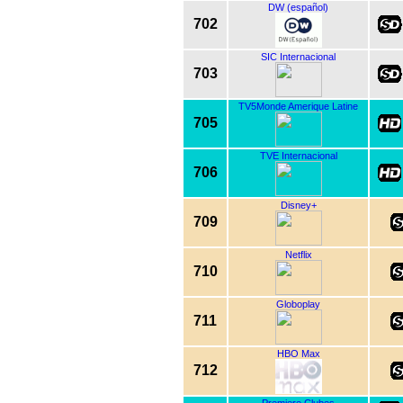
DW (español)
702
SIC Internacional
703
TV5Monde Amerique Latine
705
TVE Internacional
706
Disney+
709
Netflix
710
Globoplay
711
HBO Max
712
Premiere Clubes