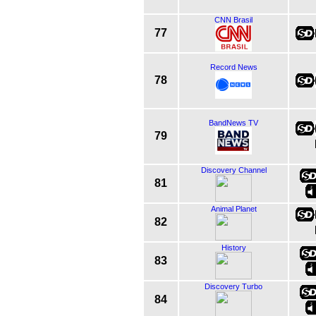
CNN Brasil
77
Record News
78
BandNews TV
79
Discovery Channel
81
Animal Planet
82
History
83
Discovery Turbo
84