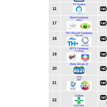
TV Justiça
11
Band Campinas
Band
17
TH+ Record Campinas
Record
18
EPTV Campinas
TV Globo
19
Rede Século 21
20
VTV
SBT
21
Cultura
22