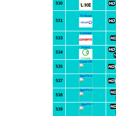
530
TV Brasil
531
Combate
533
Futura
534
Canal Off
535
SporTV 3
537
SporTV 2
538
SporTV
539