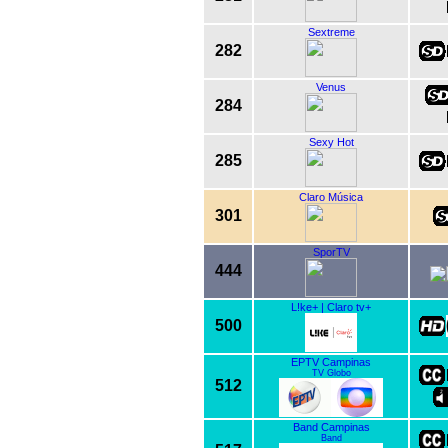
Sextreme
282
Venus
284
Sexy Hot
285
Claro Música
301
SporTV
444
L!ke+ | Claro tv+
500
EPTV Campinas
TV Globo
512
Band Campinas
Band