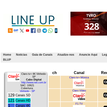
Home
Noticias
Guia de Canais
Atualize-nos
Anuncie Aqui
Leg
BLUP
ch
Canal
Re
Claro tv+ 4K Vinhedo-
SP
Claro tv+ Música
Cabo Digital
http://www.net.com.br
SAC: 10621
Cobertura:
Claro Vídeo
Vinhedo - SP
129
Canais SD
121
Canais HD
F1 TV
1
Canais 4K