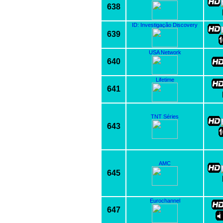
638
ID: Investigação Discovery
639
USA Network
640
Lifetime
641
TNT Séries
643
AMC
645
Eurochannel
647