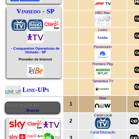
Vinhedo - SP
HBO Max
Looke
Paramount+
- Comparativo Operadoras de
Vinhedo - SP
Provedor de Internet
Premiere Play
Tamanduá TV
Line-UPs
Now
1
Canal Local
2
Canal Educação
3