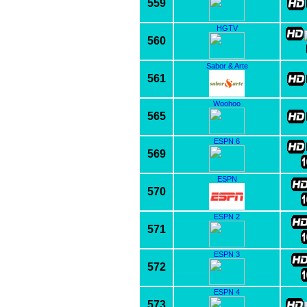
559
HGTV
560
Sabor & Arte
561
Woohoo
565
ESPN 6
569
ESPN
570
ESPN 2
571
ESPN 3
572
ESPN 4
573