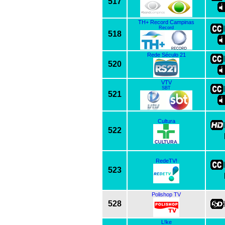
517
TH+ Record Campinas
Record
518
Rede Século 21
520
VTV
SBT
521
Cultura
522
RedeTV!
523
Polishop TV
528
L!ke