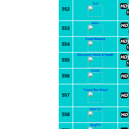
TLC
552
Arte1
553
Food Network
554
Discovery Home & Health
555
Curta!
556
Travel Box Brazil
557
Fish TV
558
DogTV