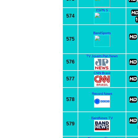
ESPN 5
574
BandSports
575
TV Jovem Pan News
576
CNN Brasil
577
Record News
578
BandNews TV
579