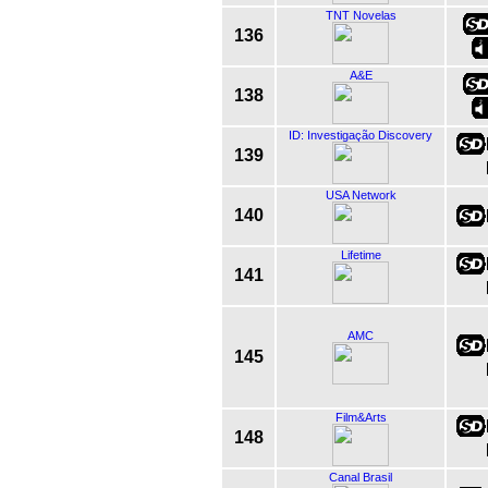
TNT Novelas
136
A&E
138
ID: Investigação Discovery
139
USA Network
140
Lifetime
141
AMC
145
Film&Arts
148
Canal Brasil