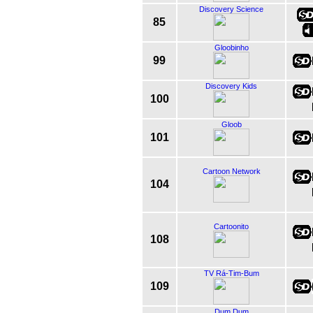
Discovery Science
85
Gloobinho
99
Discovery Kids
100
Gloob
101
Cartoon Network
104
Cartoonito
108
TV Rá-Tim-Bum
109
Dum Dum