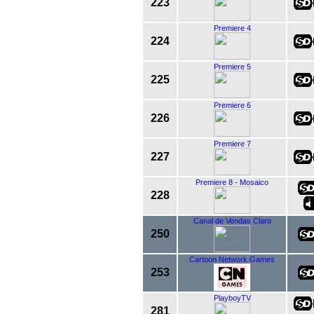
223
Premiere 4
224
Premiere 5
225
Premiere 6
226
Premiere 7
227
Premiere 8 - Mosaico
228
Canal de Vendas Claro
250
Cartoon Network Games
253
PlayboyTV
281