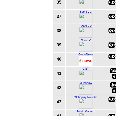
35
SporTV 3
37
SporTV 2
38
SporTV
39
GloboNews
40
GNT
41
Multishow
42
Globoplay Novelas
43
Modo Viagem