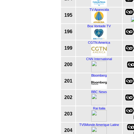
TV Aparecida
195
Boa Vontade TV
196
CGTN America
199
CNN International
200
Bloomberg
201
BBC News
202
Rai Italia
203
TV5Monde Amerique Latine
204