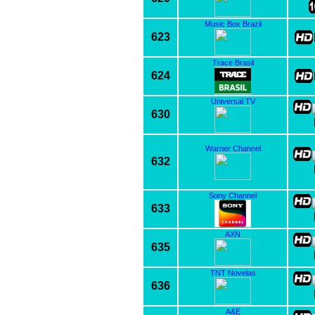
Music Box Brazil
623
Trace Brasil
624
Universal TV
630
Warner Channel
632
Sony Channel
633
AXN
635
TNT Novelas
636
A&E