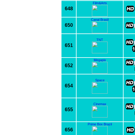
Film&Arts
648
Canal Brasil
650
TNT
651
Megapix
652
Space
654
Cinemax
655
Prime Box Brazil
656