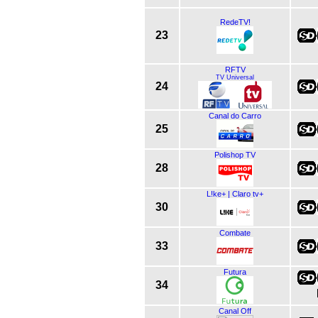
RedeTV!
23
RFTV
TV Universal
24
Canal do Carro
25
Polishop TV
28
L!ke+ | Claro tv+
30
Combate
33
Futura
34
Canal Off