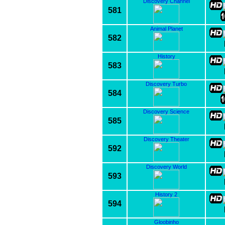
Discovery Channel
581
Animal Planet
582
History
583
Discovery Turbo
584
Discovery Science
585
Discovery Theater
592
Discovery World
593
History 2
594
Gloobinho