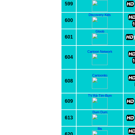
599
Discovery Kids
600
Gloob
601
Cartoon Network
604
Cartoonito
608
TV Rá-Tim-Bum
609
Dum Dum
613
Bis
620