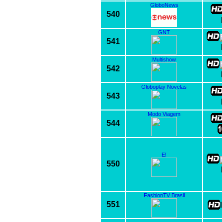
GloboNews
540
GNT
541
Multishow
542
Globoplay Novelas
543
Modo Viagem
544
E!
550
FashionTV Brasil
551