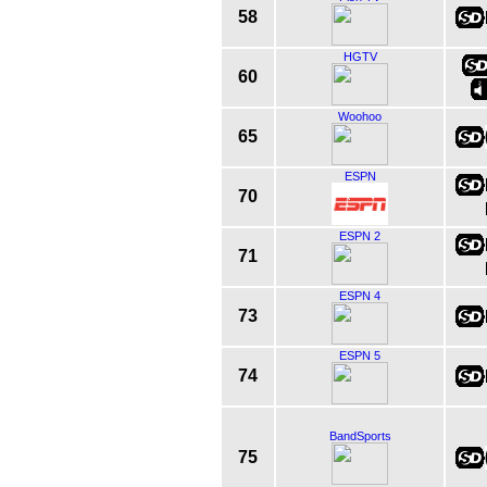
58
HGTV
60
Woohoo
65
ESPN
70
ESPN 2
71
ESPN 4
73
ESPN 5
74
BandSports
75