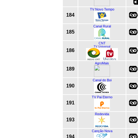
TV Novo Tempo
184
Canal Rural
185
CNT
TV Universal
186
AgroMais
189
Canal do Boi
190
TV Pai Eterno
191
Redevida
193
Canção Nova
194