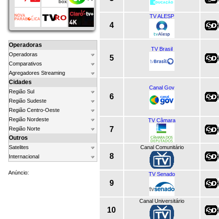
TV ALESP
4
Operadoras
TV Brasil
Operadoras
5
Comparativos
Agregadores Streaming
Cidades
Canal Gov
Região Sul
6
Região Sudeste
Região Centro-Oeste
Região Nordeste
TV Câmara
7
Região Norte
Outros
Canal Comunitário
Satelites
8
Internacional
Anúncio:
TV Senado
9
Canal Universitário
10