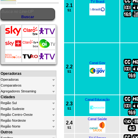
TV Brasil
2.1
51
Canal Gov
2.2
51
Operadoras
Operadoras
Comparativos
Agregadores Streaming
Cidades
Canal Educação
Região Sul
2.3
51
Região Sudeste
Região Centro-Oeste
Canal Saúde
Região Nordeste
2.4
Região Norte
51
Outros