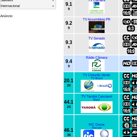
Satelites
TV Câmara
9.1
Internacional
9
Anúncio:
TV Assembleia PR
9.2
9
TV Senado
9.3
9
Rádio Câmara
9.4
9
TV Cinturão Verde
TV Brasil
20.1
20
TV Tarobá Cascavel
Band
44.1
24
RIC Oeste
Record
46.1
39