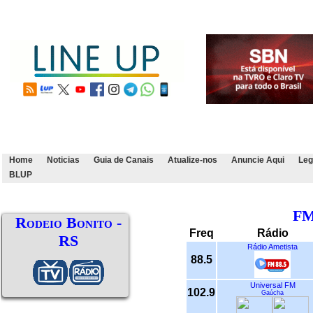
Home
Noticias
Guia de Canais
Atualize-nos
Anuncie Aqui
Leg
BLUP
F
Rodeio Bonito -
Freq
Rádio
RS
Rádio Ametista
88.5
Universal FM
102.9
Gaúcha