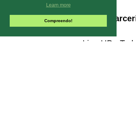
Learn more
Parcer
Compreendo!
Line-UP - Todo
Pode-se captar mais ou menos can
climáticas, interfe
Contribua com o site:
O Line-UP é u
os canais de TV e Rádio si
Todas datas e horários do site são
contra a pirataria 
Este site usa Cookies para melhora
você concord