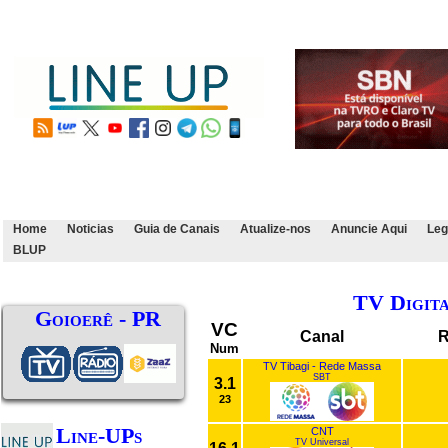
Home
Noticias
Guia de Canais
Atualize-nos
Anuncie Aqui
Leg
BLUP
TV Digit
Goioerê - PR
VC
Canal
R
Num
TV Tibagi - Rede Massa
SBT
3.1
23
Line-UPs
CNT
TV Universal