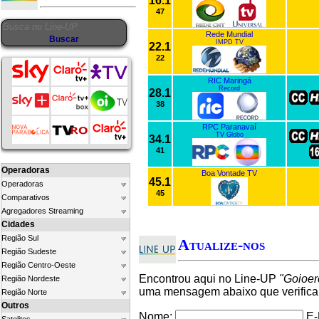
16.1
47
Rede Mundial
IMPD TV
22.1
22
RIC Maringá
Record
28.1
38
RPC Paranavaí
TV Globo
34.1
41
Operadoras
Boa Vontade TV
45.1
Operadoras
45
Comparativos
Agregadores Streaming
Cidades
Região Sul
Atualize-nos
Região Sudeste
Região Centro-Oeste
Encontrou aqui no Line-UP
"Goioer
Região Nordeste
uma mensagem abaixo que verifica
Região Norte
Outros
Nome:
E-