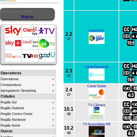
Canal Gov
2.2
17
Canal Educação
2.3
Operadoras
17
Operadoras
Comparativos
Canal Saúde
2.4
Agregadores Streaming
17
Cidades
Região Sul
TV Câmara
Região Sudeste
10.1
Região Centro-Oeste
42
Região Nordeste
TV Assembleia PR
Região Norte
10.2
Outros
42