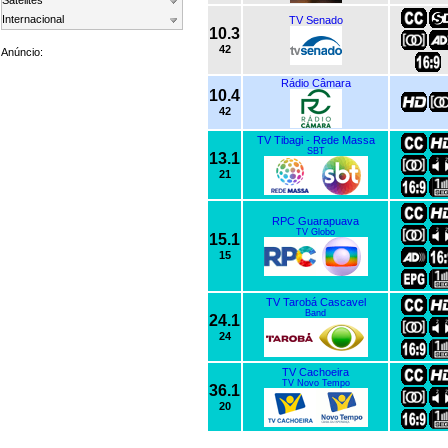
Satelites
Internacional
TV Senado
10.3
42
Anúncio:
Rádio Câmara
10.4
42
TV Tibagi - Rede Massa
SBT
13.1
21
RPC Guarapuava
TV Globo
15.1
15
TV Tarobá Cascavel
Band
24.1
24
TV Cachoeira
TV Novo Tempo
36.1
20