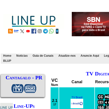
Home
Noticias
Guia de Canais
Atualize-nos
Anuncie Aqui
Leg
BLUP
TV Digit
Cantagalo - PR
VC
Canal
Recurs
Num
TV Brasil
2.1
Line-UPs
17