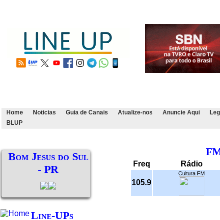
Home
Noticias
Guia de Canais
Atualize-nos
Anuncie Aqui
Leg
BLUP
F
Bom Jesus do Sul
Freq
Rádio
- PR
Cultura FM
105.9
Line-UPs