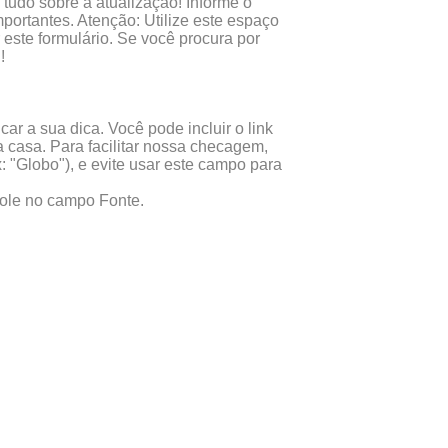
tudo sobre a atualização! Informe o
portantes. Atenção: Utilize este espaço
este formulário. Se você procura por
!
ar a sua dica. Você pode incluir o link
 casa. Para facilitar nossa checagem,
x: "Globo"), e evite usar este campo para
 cole no campo Fonte.