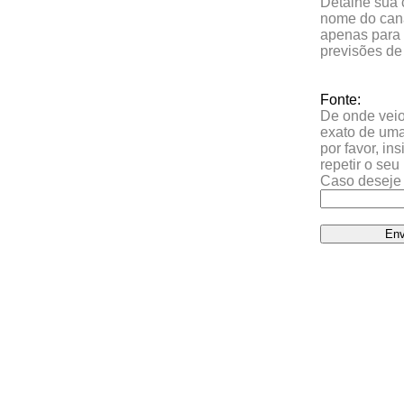
Detalhe sua 
nome do cana
apenas para 
previsões de
Fonte:
De onde veio 
exato de uma
por favor, in
repetir o se
Caso deseje 