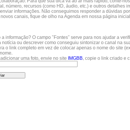
colaboração: Para que sua dica vá ao ar mais rápido, conte-nos 
l, número, recursos (como HD, áudio, etc.) e outros detalhes im
enviar informações. Não conseguimos responder a dúvidas por 
 novos canais, fique de olho na Agenda em nossa página inicial
a informação? O campo "Fontes" serve para nos ajudar a verific
 notícia ou descrever como conseguiu sintonizar o canal na sua
sira o link completo em vez de colocar apenas o nome do site (e
u nome.
adicionar uma foto, envie no site
IMGBB
, copie o link criado e