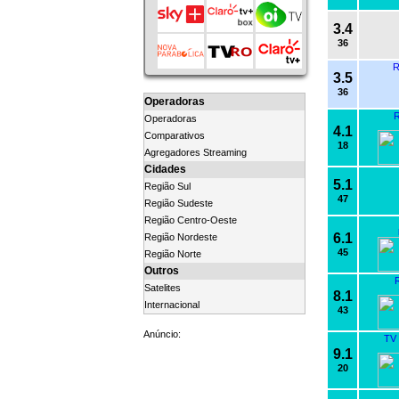
3.4
36
R
3.5
36
Operadoras
R
Operadoras
4.1
Comparativos
18
Agregadores Streaming
Cidades
5.1
Região Sul
47
Região Sudeste
Região Centro-Oeste
6.1
Região Nordeste
45
Região Norte
Outros
R
Satelites
8.1
Internacional
43
Anúncio:
TV 
9.1
20