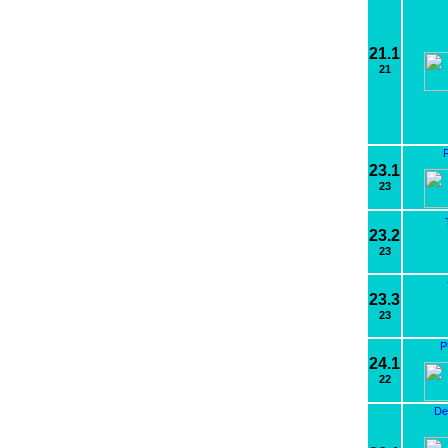
21.1
21
R
23.1
23
23.2
23
23.3
23
P
24.1
22
De