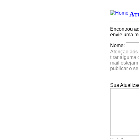
Atu
Encontrou a
envie uma me
Nome:
Atenção aos 
tirar alguma
mail estejam
publicar o s
Sua Atualiza