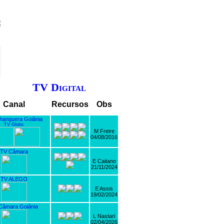
TV Digital
Canal
Recursos
Obs
hanguera Goiânia
TV Globo
M Freire
04/08/2016
TV Câmara
E Caitano
21/11/2024
TV ALEGO
E Assis
19/02/2024
Câmara Goiânia
L Nastari
02/04/2026