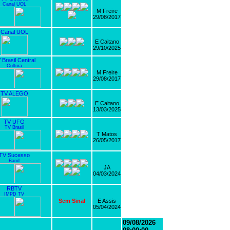
Canal UOL
M Freire
29/08/2017
Canal UOL
E Caitano
29/10/2025
 Brasil Central
Cultura
M Freire
29/08/2017
TV ALEGO
E Caitano
13/03/2025
TV UFG
TV Brasil
T Matos
26/05/2017
TV Sucesso
Band
JA
04/03/2024
RBTV
IMPD TV
Sem Sinal
E Assis
05/04/2024
09/08/2026