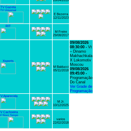
28/04/2019
TV Gazeta
TV Universal
E Bezerra
12/11/2023
RIT
M Freire
29/08/2017
09/08/2026
08:30:00 -
Vt
– Dinamo
Makhachkala
X Lokomotiv
Xsports
Moscou
M Balducci
09/08/2026
05/11/2018
09:45:00 -
Programação
Do Canal
Ver Grade de
Programação
TV Aparecida
M Jr.
10/12/2025
V Cachoeira
V Novo Tempo
varios
22/02/2018