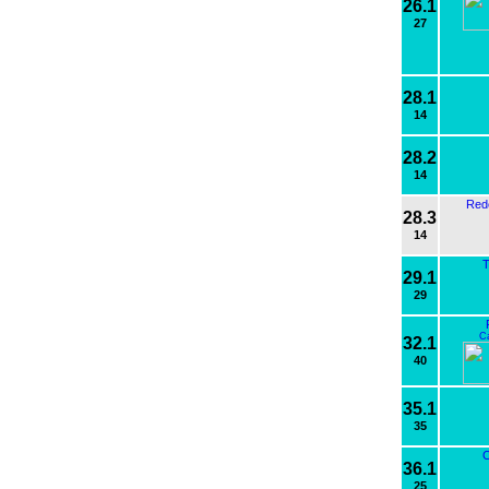
26.1
27
28.1
14
28.2
14
Red
28.3
14
T
29.1
29
C
32.1
40
35.1
35
36.1
25