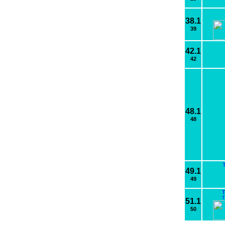
38.1
39
42.1
42
48.1
48
49.1
49
T
T
51.1
50