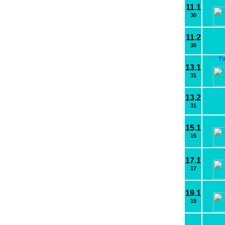
11.1
30
11.2
30
TV
13.1
31
13.2
31
15.1
15
17.1
17
19.1
19