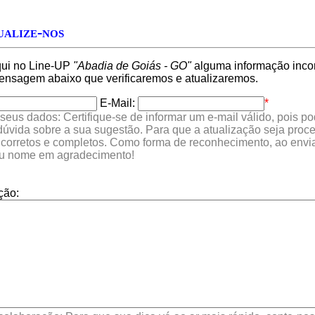
alize-nos
qui no Line-UP
"Abadia de Goiás - GO"
alguma informação incorr
nsagem abaixo que verificaremos e atualizaremos.
E-Mail:
*
seus dados: Certifique-se de informar um e-mail válido, pois p
 dúvida sobre a sua sugestão. Para que a atualização seja proc
 corretos e completos. Como forma de reconhecimento, ao envia
eu nome em agradecimento!
ção: