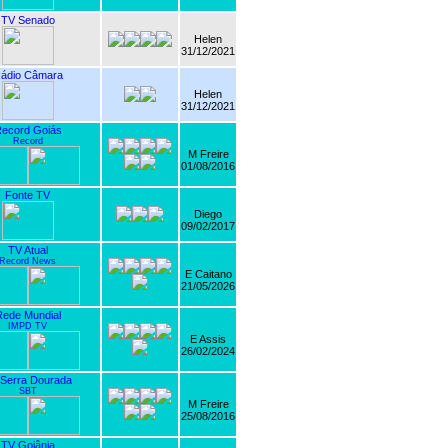
TV Senado
Helen
31/12/2021
ádio Câmara
Helen
31/12/2021
ecord Goiás
Record
M Freire
01/08/2016
Fonte TV
Diego
09/02/2017
TV Atual
Record News
E Caitano
21/05/2026
ede Mundial
IMPD TV
E Assis
26/02/2024
Serra Dourada
SBT
M Freire
25/08/2016
TV Goiânia