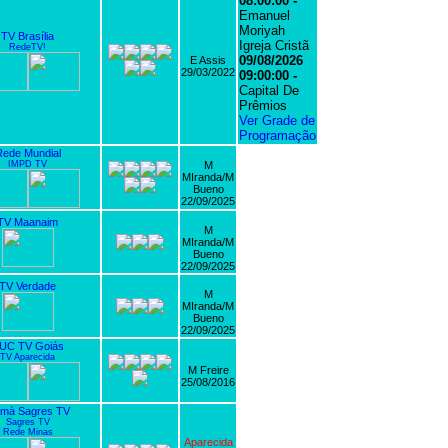
08:00:00 -
Emanuel
Moriyah
TV Brasília
Igreja Cristã
RedeTV!
09/08/2026
E Assis
29/03/2022
09:00:00 -
Capital De
Prêmios
Ver Grade de
Programação
ede Mundial
IMPD TV
M
MIranda/M
Bueno
22/09/2025
TV Maanaim
M
MIranda/M
Bueno
22/09/2025
TV Verdade
M
MIranda/M
Bueno
22/09/2025
UC TV Goiás
TV Aparecida
M Freire
25/08/2016
mà Sagres TV
Sagres TV
Rede Minas
Aparecida