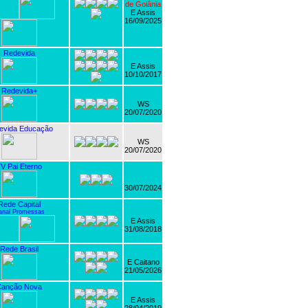
de Goiânia
E Assis
16/09/2025
Redevida
E Assis
10/10/2017
Redevida+
WS
20/07/2020
evida Educação
WS
20/07/2020
V Pai Eterno
30/07/2024
Rede Capital
anal Promessas
E Assis
31/08/2018
Rede Brasil
E Caitano
21/05/2026
Canção Nova
E Assis