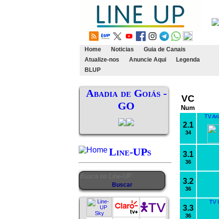
Home
Noticias
Guia de Canais
Atualize-nos
Anuncie Aqui
Legenda
BLUP
Abadia de Goiás -
VC
GO
Num
TV An
2.1
34
Line-UPs
3.1
36
3.2
36
TV 
3.3
36