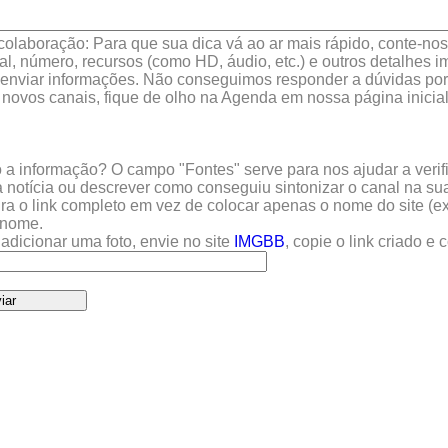
colaboração: Para que sua dica vá ao ar mais rápido, conte-nos 
l, número, recursos (como HD, áudio, etc.) e outros detalhes im
enviar informações. Não conseguimos responder a dúvidas por 
 novos canais, fique de olho na Agenda em nossa página inicial
a informação? O campo "Fontes" serve para nos ajudar a verific
 notícia ou descrever como conseguiu sintonizar o canal na sua
sira o link completo em vez de colocar apenas o nome do site (e
u nome.
adicionar uma foto, envie no site
IMGBB
, copie o link criado e