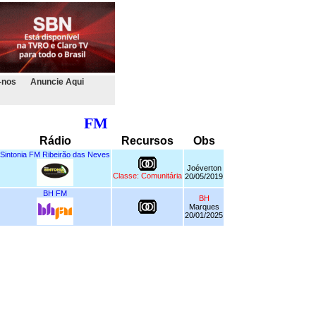
-nos
Anuncie Aqui
FM
Rádio
Recursos
Obs
Sintonia FM Ribeirão das Neves
Joéverton
Classe: Comunitária
20/05/2019
BH FM
BH
Marques
20/01/2025