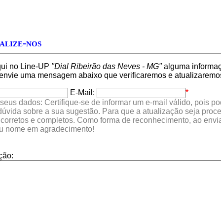
alize-nos
qui no Line-UP
"Dial Ribeirão das Neves - MG"
alguma informaçã
 envie uma mensagem abaixo que verificaremos e atualizaremo
E-Mail:
*
seus dados: Certifique-se de informar um e-mail válido, pois p
 dúvida sobre a sua sugestão. Para que a atualização seja proc
 corretos e completos. Como forma de reconhecimento, ao envia
eu nome em agradecimento!
ção: