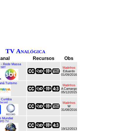
TV Analógica
anal
Recursos
Obs
 - Rede Massa
SBT
Matinhos
Eduardo
01/09/2016
aná Turismo
Matinhos
A Camargo
05/12/2015
 Curitiba
Record
Matinhos
W
31/08/2016
 Mundial
MPD TV
19/12/2013