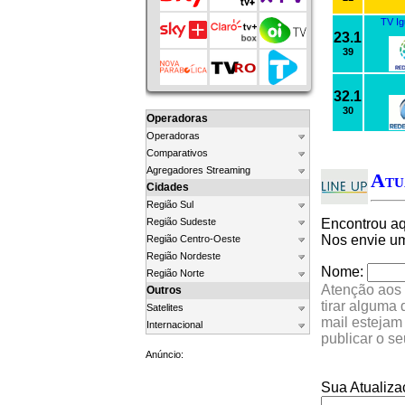
TV I
23.1
39
32.1
30
Operadoras
Operadoras
Comparativos
Agregadores Streaming
Atu
Cidades
Região Sul
Região Sudeste
Encontrou a
Nos envie um
Região Centro-Oeste
Região Nordeste
Nome:
Região Norte
Atenção aos 
Outros
tirar alguma
Satelites
mail estejam
Internacional
publicar o s
Anúncio:
Sua Atualiza