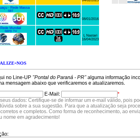
04/02/2025
guaçu - Rede Massa
SBT
08/01/2016
Rede Mundial
IMPD TV
L Nastari
16/04/2023
alize-nos
qui no Line-UP
"Pontal do Paraná - PR"
alguma informação incor
a mensagem abaixo que verificaremos e atualizaremos.
E-Mail:
*
seus dados: Certifique-se de informar um e-mail válido, pois p
 dúvida sobre a sua sugestão. Para que a atualização seja proc
 corretos e completos. Como forma de reconhecimento, ao envia
eu nome em agradecimento!
ção: