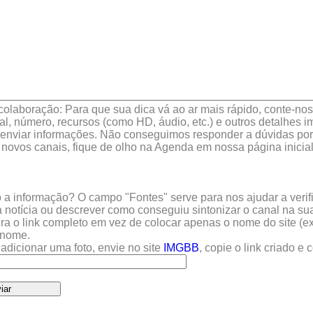
colaboração: Para que sua dica vá ao ar mais rápido, conte-nos 
l, número, recursos (como HD, áudio, etc.) e outros detalhes im
enviar informações. Não conseguimos responder a dúvidas por 
 novos canais, fique de olho na Agenda em nossa página inicial
a informação? O campo "Fontes" serve para nos ajudar a verific
 notícia ou descrever como conseguiu sintonizar o canal na sua
sira o link completo em vez de colocar apenas o nome do site (e
u nome.
adicionar uma foto, envie no site
IMGBB
, copie o link criado e