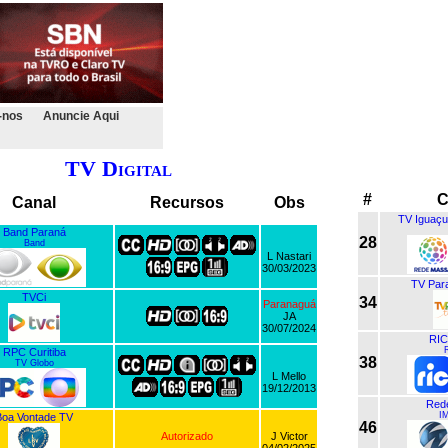
-nos
Anuncie Aqui
TV Digital
#
C
Canal
Recursos
Obs
TV Iguaçu
Band Paraná
28
Band
L Nastari
30/03/2023
TV Par
TVCi
34
Paranaguá
JA
30/07/2024
RIC
RPC Curitiba
38
TV Globo
L Mello
19/12/2013
Rede
I
Boa Vontade TV
46
Autorizado
J Victor