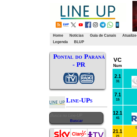
Home
Noticias
Guia de Canais
Atualize
Legenda
BLUP
Pontal do Paraná
VC
- PR
Num
2.1
31
7.1
Line-UPs
15
12.1
41
21.1
21