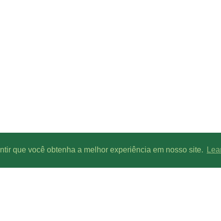
antir que você obtenha a melhor experiência em nosso site.
Lea