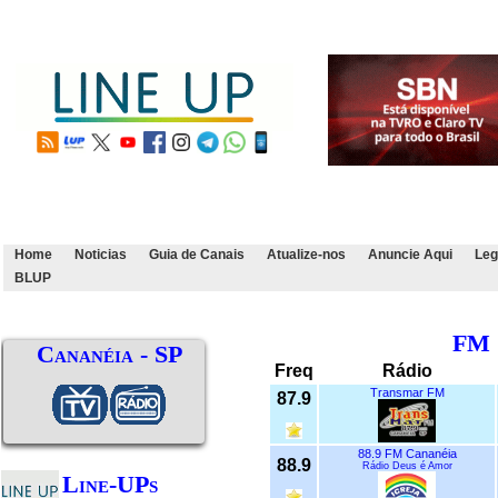
Home
Noticias
Guia de Canais
Atualize-nos
Anuncie Aqui
Leg
BLUP
FM
Cananéia - SP
Freq
Rádio
Transmar FM
87.9
88.9 FM Cananéia
88.9
Rádio Deus é Amor
Line-UPs