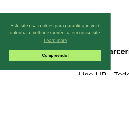
Este site usa cookies para garantir que você
obtenha a melhor experiência em nosso site.
Learn more
Parcer
Compreendo!
Line-UP - Todo
Pode-se captar mais ou menos can
climáticas, interfe
Contribua com o site:
O Line-UP é u
os canais de TV e Rádio si
Todas datas e horários do site são
contra a pirataria 