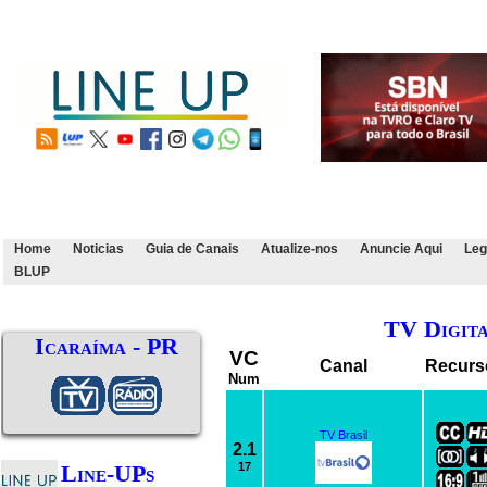
Home
Noticias
Guia de Canais
Atualize-nos
Anuncie Aqui
Leg
BLUP
TV Digit
Icaraíma - PR
VC
Canal
Recurs
Num
TV Brasil
2.1
Line-UPs
17