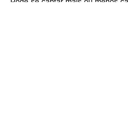
Pode-se captar mais ou menos can
climáticas, interfe
Contribua com o site:
O Line-UP é u
os canais de TV e Rádio si
Todas datas e horários do site são
contra a pirataria 
Este site usa Cookies para melhora
você concord