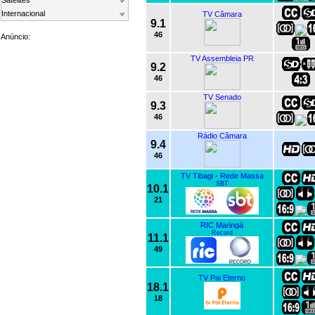
Satelites
Internacional
TV Câmara
9.1
46
Anúncio:
TV Assembleia PR
9.2
46
TV Senado
9.3
46
Rádio Câmara
9.4
46
TV Tibagi - Rede Massa
SBT
10.1
21
RIC Maringá
Record
11.1
49
TV Pai Eterno
18.1
18