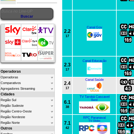
Canal Gov
2.2
17
Canal Educação
2.3
17
Operadoras
Operadoras
Canal Saúde
2.4
Comparativos
17
Agregadores Streaming
Cidades
TV Tarobá Cascavel
Região Sul
Band
6.1
Região Sudeste
38
Região Centro-Oeste
Região Nordeste
RPC Paranavaí
TV Globo
7.1
Região Norte
42
Outros