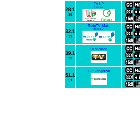
TV UP
Futura
28.1
28
RedeTV! Mais
RedeTV!
32.1
33
TV Verdade
39.1
39
TV Evangelizar
51.1
51