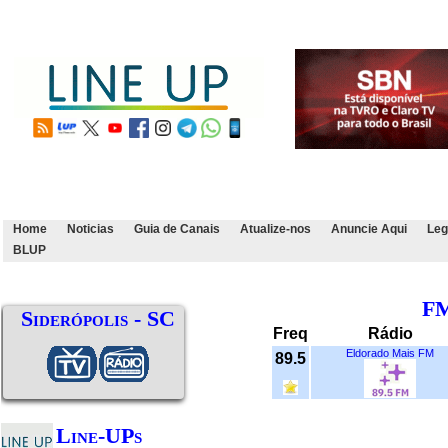
Home
Noticias
Guia de Canais
Atualize-nos
Anuncie Aqui
Leg
BLUP
F
Siderópolis - SC
Freq
Rádio
Eldorado Mais FM
89.5
Line-UPs