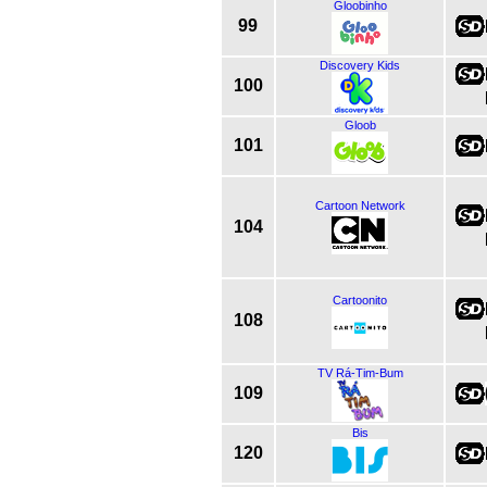
Gloobinho
99
Discovery Kids
100
Gloob
101
Cartoon Network
104
Cartoonito
108
TV Rá-Tim-Bum
109
Bis
120