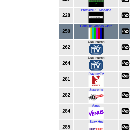
Premiere 8 - Mosaico
228
Canal de Vendas Claro
250
Uso Interno
262
Uso Interno
264
PlayboyTV
281
Sextreme
282
Venus
284
Sexy Hot
285