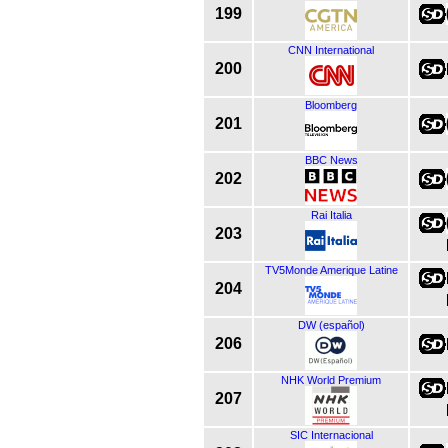
199
CNN International
200
Bloomberg
201
BBC News
202
Rai Italia
203
TV5Monde Amerique Latine
204
DW (español)
206
NHK World Premium
207
SIC Internacional