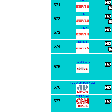
ESPN 2
571
ESPN 3
572
ESPN 4
573
ESPN 5
574
BandSports
575
TV Jovem Pan News
576
CNN Brasil
577