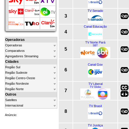
TV Senado
3
Canal Educação
4
Operadoras
TV Norte Pará
Operadoras
SBT
5
Comparativos
Agregadores Streaming
Cidades
Canal Gov
Região Sul
6
Região Sudeste
Região Centro-Oeste
Região Nordeste
TV Liberal
TV Globo
Região Norte
7
Outros
Satelites
Internacional
TV Brasil
8
Anúncio:
TV Justiça