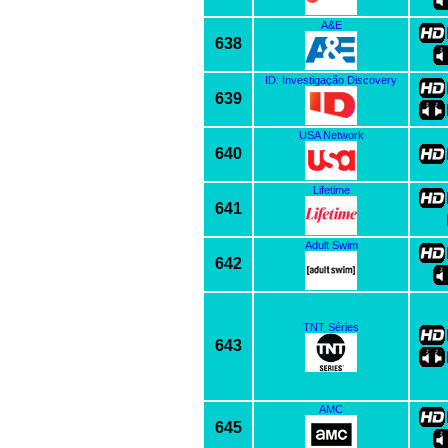
A&E
638
ID: Investigação Discovery
639
USA Network
640
Lifetime
641
Adult Swim
642
TNT Séries
643
AMC
645