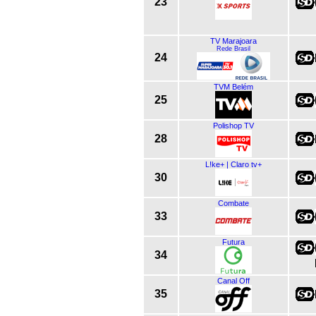
23
TV Marajoara
Rede Brasil
24
TVM Belém
25
Polishop TV
28
L!ke+ | Claro tv+
30
Combate
33
Futura
34
Canal Off
35