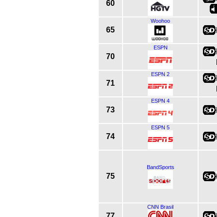
60
Woohoo
65
ESPN
70
ESPN 2
71
ESPN 4
73
ESPN 5
74
BandSports
75
CNN Brasil
77