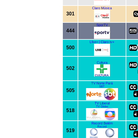
Claro Música
301
SporTV
444
L!ke+ | Claro tv+
500
Cultura
502
TV Norte Pará
SBT
505
TV Liberal
TV Globo
518
Record Belém
Record
519