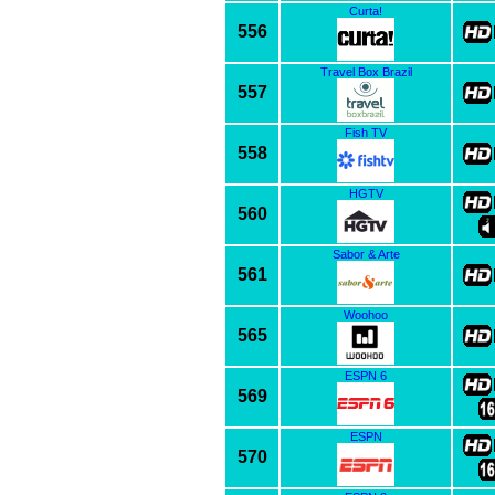
Curta!
556
Travel Box Brazil
557
Fish TV
558
HGTV
560
Sabor & Arte
561
Woohoo
565
ESPN 6
569
ESPN
570