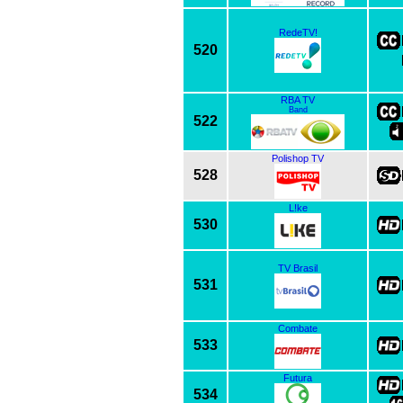
RedeTV!
520
RBA TV
Band
522
Polishop TV
528
L!ke
530
TV Brasil
531
Combate
533
Futura
534