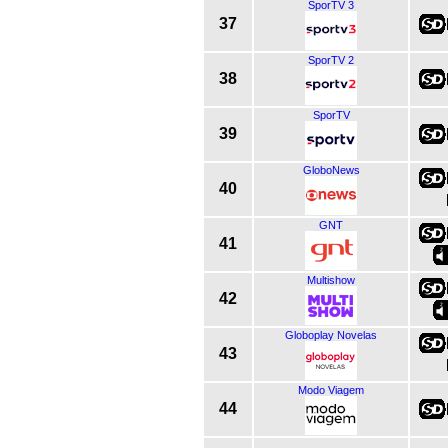
SporTV 3
37
SporTV 2
38
SporTV
39
GloboNews
40
GNT
41
Multishow
42
Globoplay Novelas
43
Modo Viagem
44