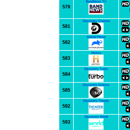
BandNews TV
579
Discovery Channel
581
Animal Planet
582
History
583
Discovery Turbo
584
Discovery Science
585
Discovery Theater
592
Discovery World
593