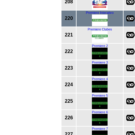
208
Premiere Interativo
220
Premiere Clubes
221
Premiere 2
222
Premiere 3
223
Premiere 4
224
Premiere 5
225
Premiere 6
226
Premiere 7
227