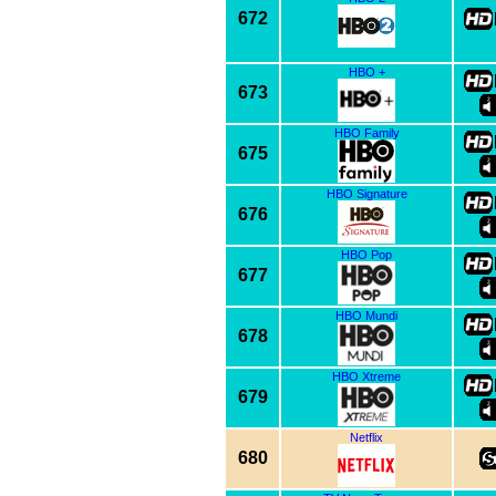
672
HBO +
673
HBO Family
675
HBO Signature
676
HBO Pop
677
HBO Mundi
678
HBO Xtreme
679
Netflix
680