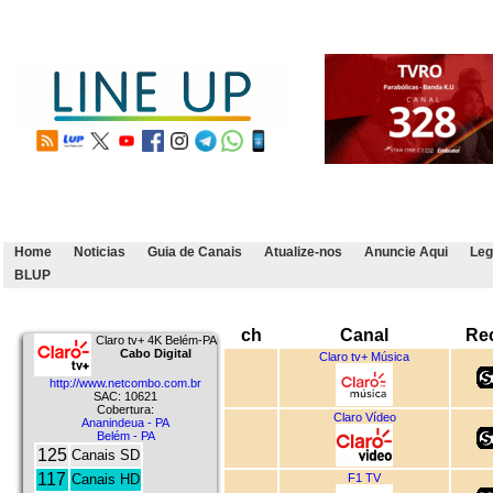
Home
Noticias
Guia de Canais
Atualize-nos
Anuncie Aqui
Leg
BLUP
ch
Canal
Re
Claro tv+ 4K Belém-PA
Cabo Digital
Claro tv+ Música
http://www.netcombo.com.br
SAC: 10621
Cobertura:
Claro Vídeo
Ananindeua - PA
Belém - PA
125
Canais SD
117
F1 TV
Canais HD