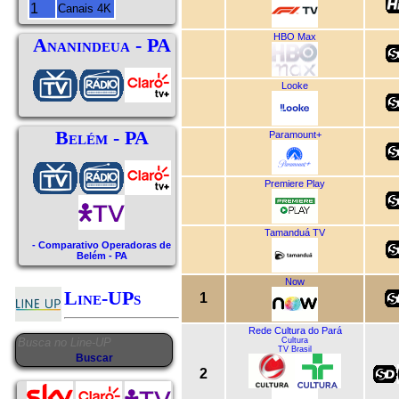
1
Canais 4K
HBO Max
Ananindeua - PA
Looke
Belém - PA
Paramount+
Premiere Play
Tamanduá TV
- Comparativo Operadoras de
Belém - PA
Now
Line-UPs
1
Rede Cultura do Pará
Cultura
TV Brasil
2