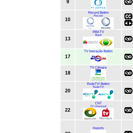
9
Record Belém
Record
10
RBA TV
Band
13
TV Interação Belém
17
TV Câmara
18
RedeTV! Belém
RedeTV!
20
CNT
TV Universal
22
Xsports