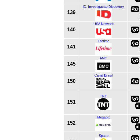
ID: Investigação Discovery
139
USA Network
140
Lifetime
141
AMC
145
Canal Brasil
150
TNT
151
Megapix
152
Space