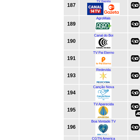
TV Gazeta
187
AgroMais
189
Canal do Boi
190
TV Pai Eterno
191
Redevida
193
Canção Nova
194
TV Aparecida
195
Boa Vontade TV
196
CGTN America