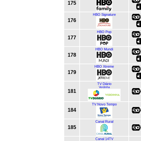
175
HBO Signature
176
HBO Pop
177
HBO Mundi
178
HBO Xtreme
179
TV Diário
Verdinha
181
TV Novo Tempo
184
Canal Rural
185
Canal 14TV