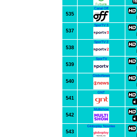
Canal Off
535
SporTV 3
537
SporTV 2
538
SporTV
539
GloboNews
540
GNT
541
Multishow
542
Globoplay Novelas
543