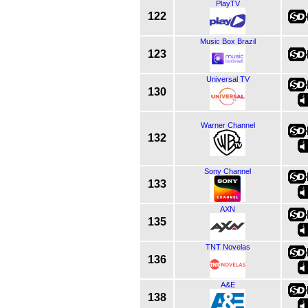
PlayTV
122
Music Box Brazil
123
Universal TV
130
Warner Channel
132
Sony Channel
133
AXN
135
TNT Novelas
136
A&E
138