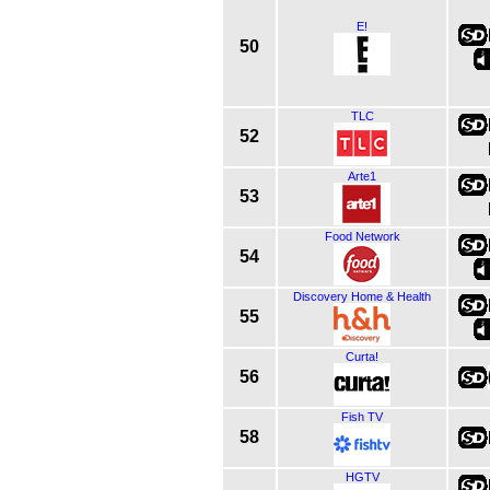
E!
50
TLC
52
Arte1
53
Food Network
54
Discovery Home & Health
55
Curta!
56
Fish TV
58
HGTV