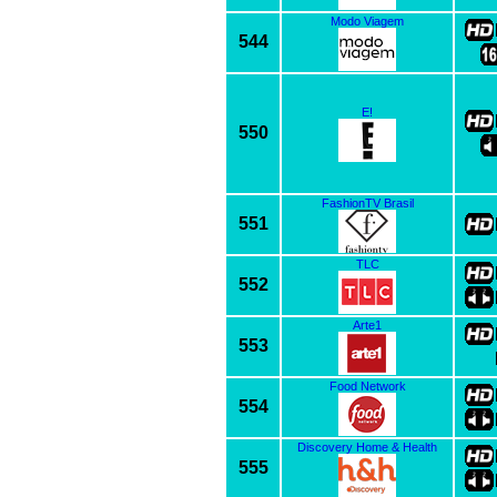
Modo Viagem
544
E!
550
FashionTV Brasil
551
TLC
552
Arte1
553
Food Network
554
Discovery Home & Health
555