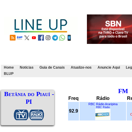
Home
Noticias
Guia de Canais
Atualize-nos
Anuncie Aqui
Leg
BLUP
FM
Betânia do Piauí -
Freq
Rádio
R
PI
RBC Rádio Araripina
RBC Rádio
92.9
C