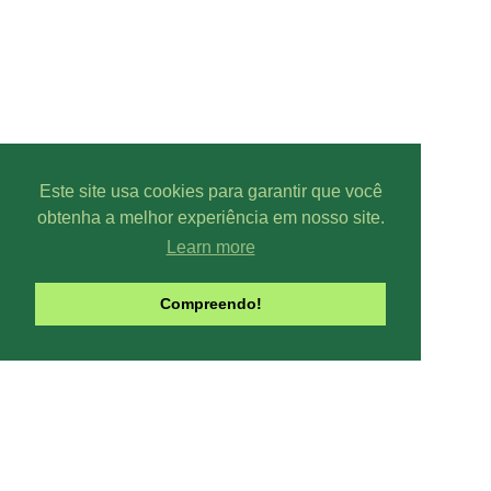
Este site usa cookies para garantir que você
obtenha a melhor experiência em nosso site.
Learn more
Parcer
Compreendo!
Line-UP - Todo
Pode-se captar mais ou menos can
climáticas, interfe
Contribua com o site:
O Line-UP é u