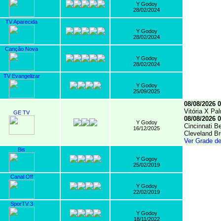
Y Godoy
28/02/2024
TV Aparecida
Y Godoy
28/02/2024
Canção Nova
Y Godoy
28/02/2024
TV Evangelizar
Y Godoy
25/09/2025
08/08/2026 0
Vitória X Pa
GE TV
08/08/2026 0
Y Godoy
Cincinnati B
16/12/2025
Cleveland B
Ver Grade d
Bis
Y Gogoy
25/02/2019
Canal Off
Y Godoy
22/02/2019
SporTV 3
Y Godoy
18/11/2022