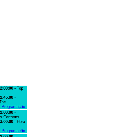
2:00:00 -
Top
2:45:00 -
 The
e Programação
2:00:00 -
s Cartoons
3:00:00 -
Hora
e Programação
2:00:00 -