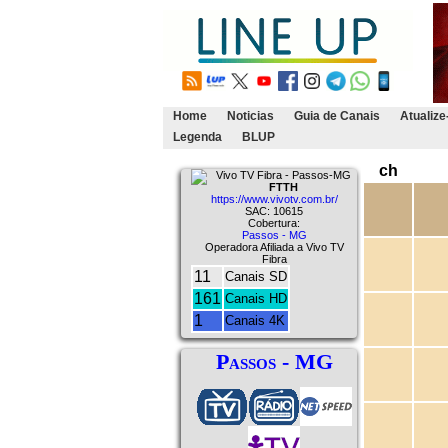
Home
Noticias
Guia de Canais
Atualize
Legenda
BLUP
ch
Vivo TV Fibra - Passos-MG
FTTH
https://www.vivotv.com.br/
SAC: 10615
Cobertura:
Passos - MG
Operadora Afiliada a Vivo TV
Fibra
11
Canais SD
161
Canais HD
1
Canais 4K
Passos - MG