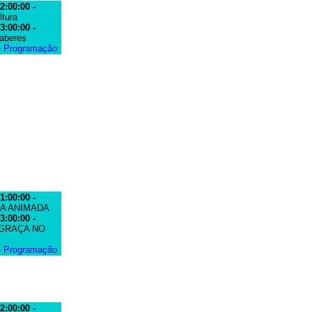
2:00:00 -
ltura
3:00:00 -
aberes
e Programação
1:00:00 -
A ANIMADA
3:00:00 -
 GRAÇA NO
e Programação
2:00:00 -