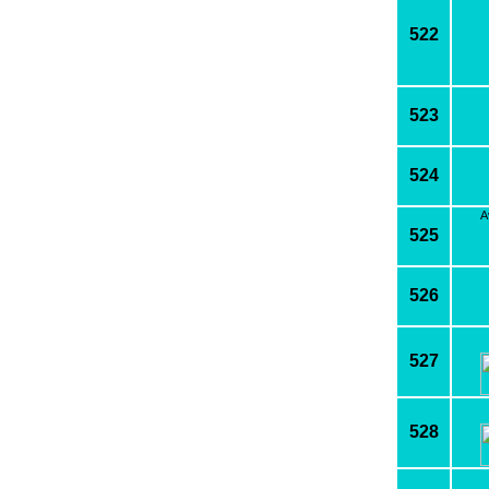
522
523
524
A
525
526
527
528