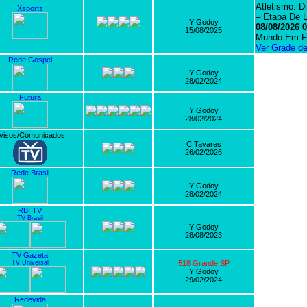
Atletismo: 
Xsports
– Etapa De 
Y Godoy
08/08/2026 0
15/08/2025
Mundo Em F
Ver Grade d
Rede Gospel
Y Godoy
28/02/2024
Futura
Y Godoy
28/02/2024
visos/Comunicados
C Tavares
26/02/2026
Rede Brasil
Y Godoy
28/02/2024
RBI TV
TV Brasil
Y Godoy
28/08/2023
TV Gazeta
TV Universal
518 Grande SP
Y Godoy
29/02/2024
Redevida