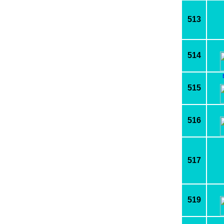
513
514
515
516
517
519