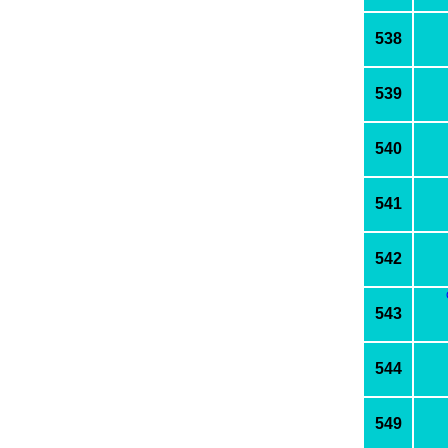
538
539
540
541
542
543
544
549