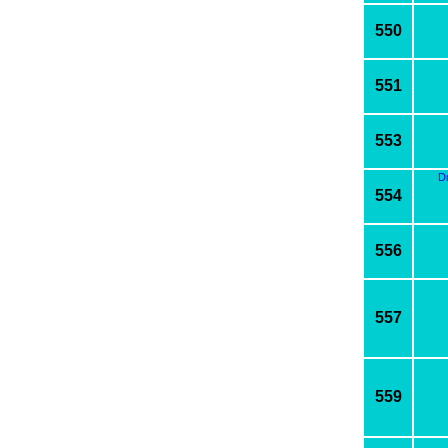
550
551
553
D
554
556
557
559