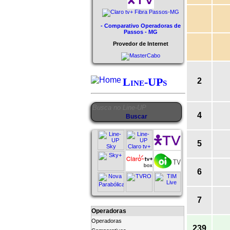
- Comparativo Operadoras de
Passos - MG
Provedor de Internet
Line-UPs
2
4
5
6
7
Operadoras
Operadoras
239