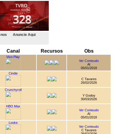
-nos
Anuncie Aqui
Canal
Recursos
Obs
Vivo Play
Ver Conteudo
AI
05/01/2018
Cindie
C Tavares
26/02/2026
Crunchyroll
Y Godoy
30/03/2026
HBO Max
Ver Conteudo
AI
05/01/2018
Looke
Ver Conteudo
C Tavares
26/02/2026