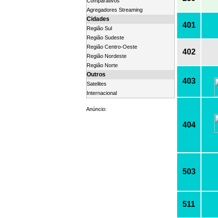
Comparativos
Agregadores Streaming
Cidades
401
Região Sul
Região Sudeste
Região Centro-Oeste
402
Região Nordeste
Região Norte
Outros
403
Satelites
Internacional
Anúncio:
404
503
511