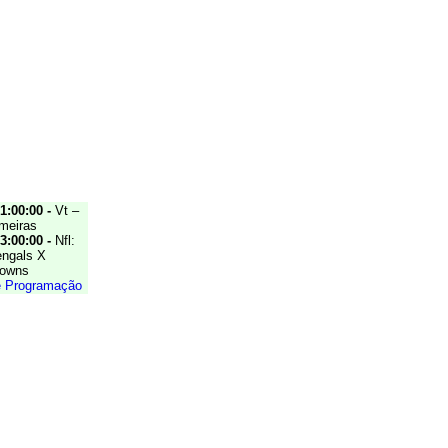
1:00:00 -
Vt –
lmeiras
3:00:00 -
Nfl:
engals X
rowns
e Programação