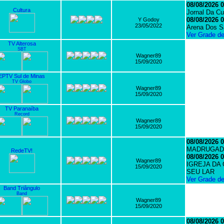
08/08/2026 0
Cultura
Jornal Da Cu
08/08/2026 0
Y Godoy
23/05/2022
Arena Dos S
Ver Grade d
TV Alterosa
SBT
Wagner89
15/09/2020
EPTV Sul de Minas
TV Globo
Wagner89
15/09/2020
TV Paranaíba
Record
Wagner89
15/09/2020
08/08/2026 0
MADRUGAD
RedeTV!
08/08/2026 0
Wagner89
IGREJA DA
15/09/2020
SEU LAR
Ver Grade d
Band Triângulo
Band
Wagner89
15/09/2020
08/08/2026 0