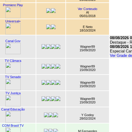
Premiere Play
Ver Conteudo
AI
05/01/2018
Universal+
E Neto
18/10/2024
08/08/2026 0
Canal Gov
Destaque - R
08/08/2026 1
Wagner89
15/09/2020
Especial Ca
Ver Grade d
TV Câmara
Wagner89
15/09/2020
TV Senado
Wagner89
15/09/2020
TV Justiça
Wagner89
15/09/2020
Canal Educação
Y Godoy
28/02/2024
COM Brasil TV
M Fernandes