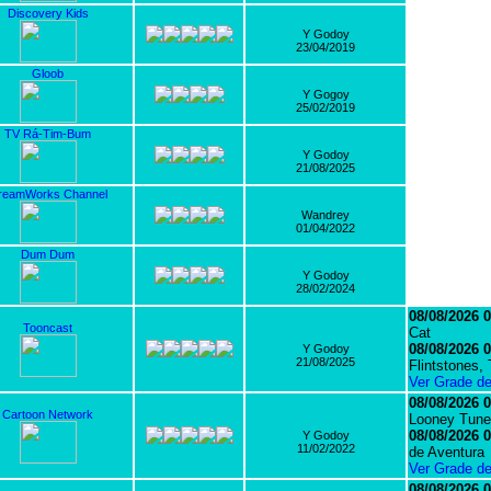
Discovery Kids
Y Godoy
23/04/2019
Gloob
Y Gogoy
25/02/2019
TV Rá-Tim-Bum
Y Godoy
21/08/2025
reamWorks Channel
Wandrey
01/04/2022
Dum Dum
Y Godoy
28/02/2024
08/08/2026 0
Tooncast
Cat
08/08/2026 0
Y Godoy
21/08/2025
Flintstones,
Ver Grade d
08/08/2026 0
Cartoon Network
Looney Tune
08/08/2026 0
Y Godoy
11/02/2022
de Aventura
Ver Grade d
08/08/2026 0