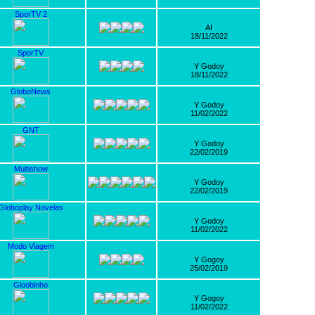
SporTV 2
AI
18/11/2022
SporTV
Y Godoy
18/11/2022
GloboNews
Y Godoy
11/02/2022
GNT
Y Godoy
22/02/2019
Multishow
Y Godoy
22/02/2019
Globoplay Novelas
Y Godoy
11/02/2022
Modo Viagem
Y Gogoy
25/02/2019
Gloobinho
Y Gogoy
11/02/2022