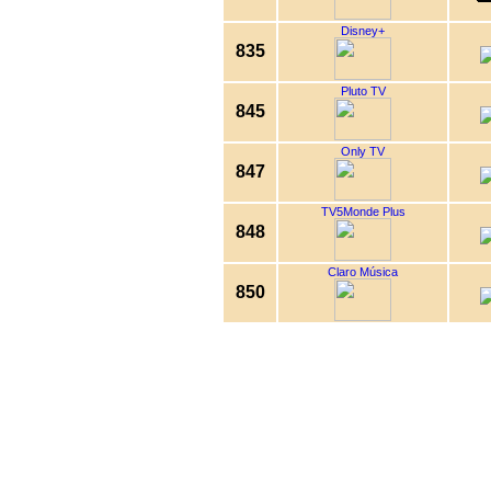
Disney+
835
Pluto TV
845
Only TV
847
TV5Monde Plus
848
Claro Música
850