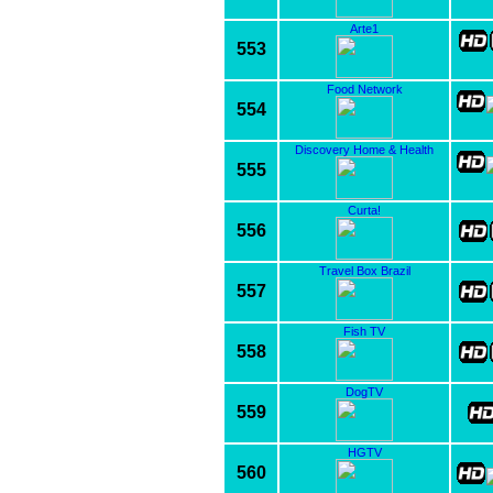
Arte1
553
Food Network
554
Discovery Home & Health
555
Curta!
556
Travel Box Brazil
557
Fish TV
558
DogTV
559
HGTV
560