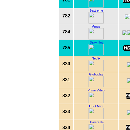
Sextreme
782
Venus
784
Sexy Hot
785
Netflix
830
Globoplay
831
Prime Video
832
HBO Max
833
Universal+
834