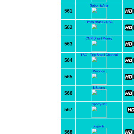
Sabor & Arte
561
Times Brasil CNBC
562
CNN Brasil Money
563
TBC - Trip Brasil Channel
564
Woohoo
565
NSports
566
SportyNet
567
Xsports
568