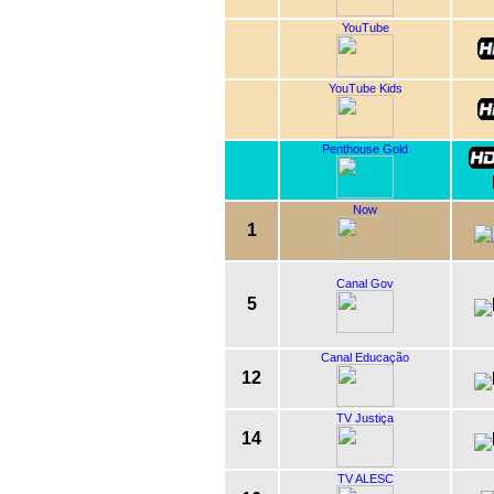
YouTube
YouTube Kids
Penthouse Gold
Now
1
Canal Gov
5
Canal Educação
12
TV Justiça
14
TV ALESC