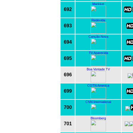
Markket
692
Redevida
693
Canção Nova
694
TV Aparecida
695
Boa Vontade TV
696
CGTN America
699
CNN International
700
Bloomberg
701