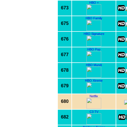
HBO +
673
HBO Family
675
HBO Signature
676
HBO Pop
677
HBO Mundi
678
HBO Xtreme
679
Netflix
680
C3 TV
682