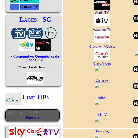
1
Canais 4K
Apple TV
Lages - SC
Aquarius TV
Claro tv+ Música
- Comparativo Operadoras de
Lages - SC
Claro Vídeo
Provedor de Internet
Disney+
Line-UPs
eduk
F1 TV
Globoplay