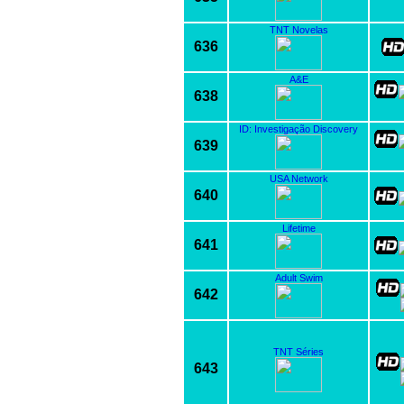
TNT Novelas
636
A&E
638
ID: Investigação Discovery
639
USA Network
640
Lifetime
641
Adult Swim
642
TNT Séries
643