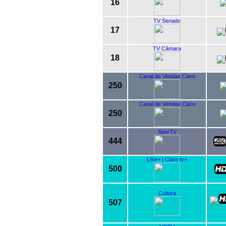
16
TV Senado
17
TV Câmara
18
Canal de Vendas Claro
250
Canal de Vendas Claro
250
SporTV
444
L!ke+ | Claro tv+
500
Cultura
507