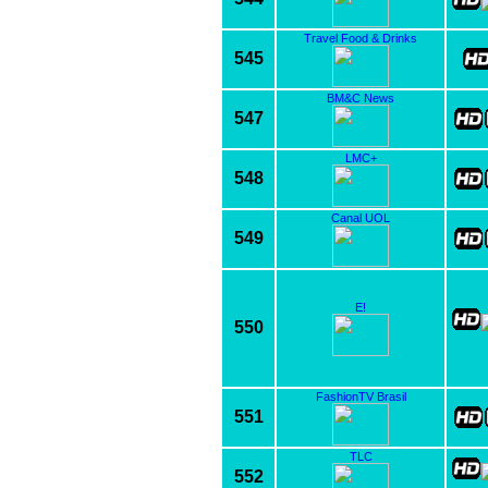
Travel Food & Drinks
545
BM&C News
547
LMC+
548
Canal UOL
549
E!
550
FashionTV Brasil
551
TLC
552