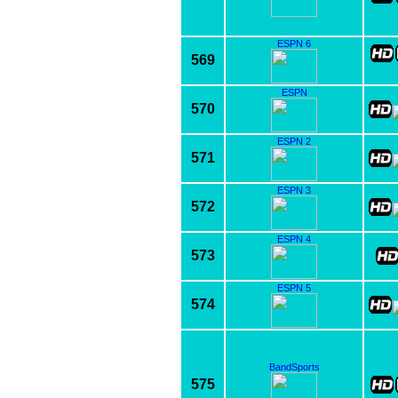
ESPN 6
569
ESPN
570
ESPN 2
571
ESPN 3
572
ESPN 4
573
ESPN 5
574
BandSports
575