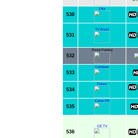
L!ke
530
TV Brasil
531
Portal Futebol
532
Combate
533
Futura
534
Canal Off
535
GE TV
536