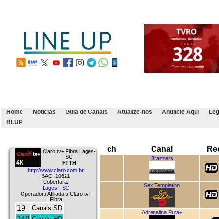
Home
Noticias
Guia de Canais
Atualize-nos
Anuncie Aqui
Leg
BLUP
ch
Canal
Re
Claro tv+ Fibra Lages-
SC
Brazzers
FTTH
http://www.claro.com.br
SAC: 10621
Cobertura:
Sex Templation
Lages - SC
Operadora Afiliada a Claro tv+
Fibra
19
Canais SD
Adrenalina Pura+
149
Canais HD