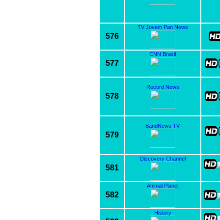
TV Jovem Pan News
576
CNN Brasil
577
Record News
578
BandNews TV
579
Discovery Channel
581
Animal Planet
582
History