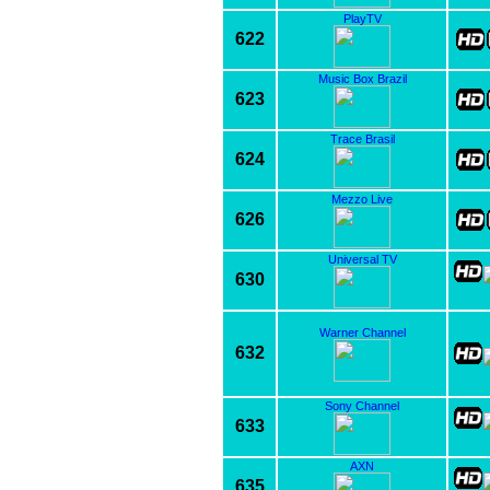
PlayTV
622
Music Box Brazil
623
Trace Brasil
624
Mezzo Live
626
Universal TV
630
Warner Channel
632
Sony Channel
633
AXN
635