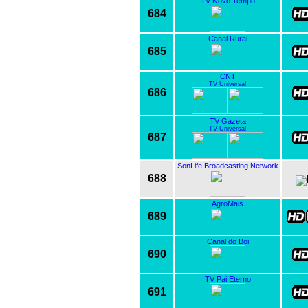
TV Novo Tempo
684
Canal Rural
685
CNT
TV Universal
686
TV Gazeta
TV Universal
687
SonLife Broadcasting Network
688
AgroMais
689
Canal do Boi
690
TV Pai Eterno
691