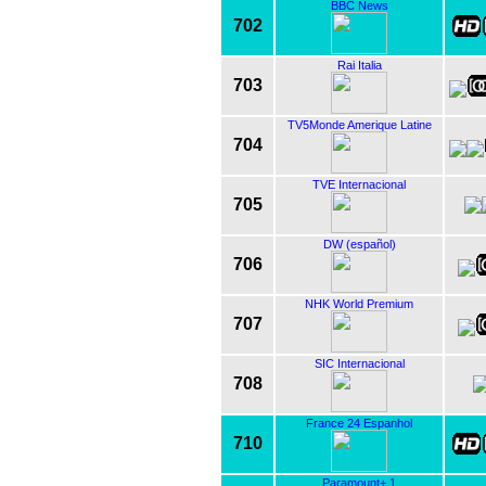
BBC News
702
Rai Italia
703
TV5Monde Amerique Latine
704
TVE Internacional
705
DW (español)
706
NHK World Premium
707
SIC Internacional
708
France 24 Espanhol
710
Paramount+ 1