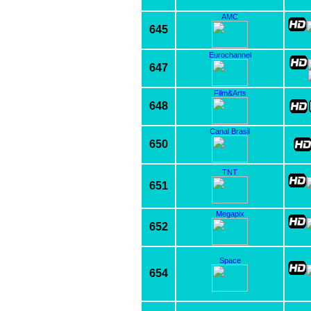
AMC
645
Eurochannel
647
Film&Arts
648
Canal Brasil
650
TNT
651
Megapix
652
Space
654