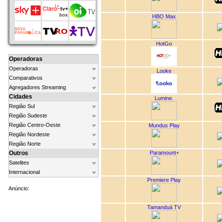
HBO Max
HotGo
Operadoras
Operadoras
Looke
Comparativos
Agregadores Streaming
Cidades
Lumine.
Região Sul
Região Sudeste
Região Centro-Oeste
Mundus Play
Região Nordeste
Região Norte
Paramount+
Outros
Satelites
Internacional
Premiere Play
Anúncio:
Tamanduá TV