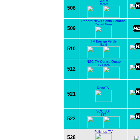
NDTV
Record
508
Record News Santa Catarina
Record News
509
TV Barriga Verde
Band
510
NSC TV Centro Oeste
TV Globo
512
RedeTV!
521
SCC SBT
SBT
522
Polishop TV
528