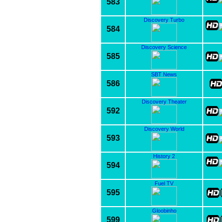
583
Discovery Turbo
584
Discovery Science
585
SBT News
586
Discovery Theater
592
Discovery World
593
History 2
594
Fuel TV
595
Gloobinho
599