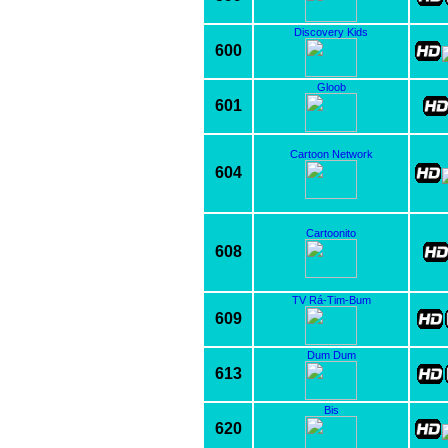
Discovery Kids
600
Gloob
601
Cartoon Network
604
Cartoonito
608
TV Rá-Tim-Bum
609
Dum Dum
613
Bis
620