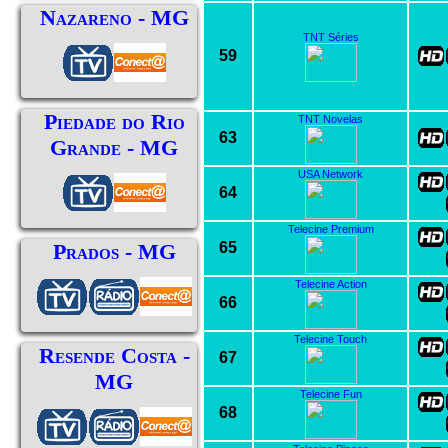
Nazareno - MG
TNT Séries
59
Piedade do Rio
TNT Novelas
63
Grande - MG
USA Network
64
Telecine Premium
65
Prados - MG
Telecine Action
66
Telecine Touch
Resende Costa -
67
MG
Telecine Fun
68