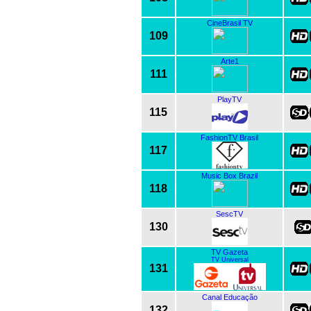
CineBrasil TV
109
Arte1
111
PlayTV
115
FashionTV Brasil
117
Music Box Brazil
118
SescTV
130
TV Gazeta
TV Universal
131
Canal Educação
132