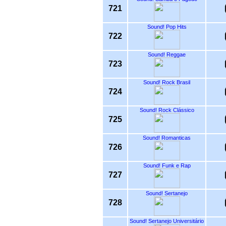
721
Sound! Pop Hits
722
Sound! Reggae
723
Sound! Rock Brasil
724
Sound! Rock Clássico
725
Sound! Romanticas
726
Sound! Funk e Rap
727
Sound! Sertanejo
728
Sound! Sertanejo Universitário