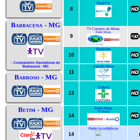
RedeTV!
8
Barbacena - MG
TV Campos de Minas
Rede Minas
9
Redevida
10
- Comparativo Operadoras de
Canção Nova
Barbacena - MG
11
Barroso - MG
Cultura
13
Betim - MG
Rede Minas
TV Brasil
14
Rádio Inconfidência
14