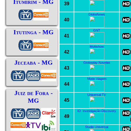
Itumirim - MG
39
GloboNews
40
Itutinga - MG
GNT
41
Multishow
42
Jeceaba - MG
Globoplay Novelas
43
Modo Viagem
44
Juiz de Fora -
Universal TV
MG
45
ID: Investigação Discovery
49
Studio Universal