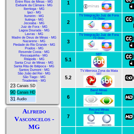
Entre Rios de Minas - MG
1
Ewbank da Câmara - MG
Ibertioga - MG
Ijaci - MG
TV Integração Juiz de Fora
Itumirim - MG
TV Globo
Itutinga - MG
2
Jeceaba - MG
Juiz de Fora - MG
Lagoa Dourada - MG
Lavras - MG
TV Integração Juiz de Fora
Madre de Deus de Minas - MG
TV Globo
3
Nazareno - MG
Piedade do Rio Grande - MG
Prados - MG
Resende Costa - MG
SBT
Ressaquinha - MG
5.1
Ritápolis - MG
Santa Cruz de Minas - MG
Santa Rita de Ibitipoca - MG
Santos Dumont - MG
TV Alterosa Zona da Mata
São João del Rei - MG
SBT
5.2
São Tiago - MG
Tiradentes - MG
23
Canais SD
Band Minas
90
Canais HD
Band
6
31
Audio
Alfredo
Record Minas
Record
7
Vasconcelos -
MG