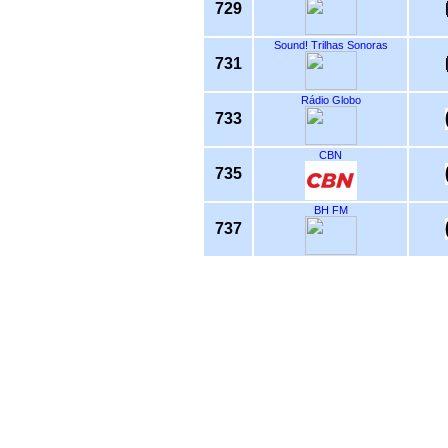
729
Sound! Trilhas Sonoras
731
Rádio Globo
733
CBN
735
BH FM
737