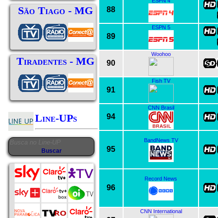
ESPN 4
São Tiago - MG
88
ESPN 5
89
Woohoo
Tiradentes - MG
90
Fish TV
91
CNN Brasil
Line-UPs
94
BandNews TV
95
Record News
96
CNN International