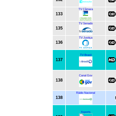
TV Câmara
133
TV Senado
135
TV Justiça
136
TV Brasil
137
Canal Gov
138
Rádio Nacional
138
Xsports