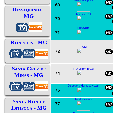
Telecine Pipoca
69
Ressaquinha -
Telecine Cult
MG
70
Film&Arts
71
Ritápolis - MG
TCM
73
Santa Cruz de
Travel Box Brazil
74
Minas - MG
Discovery Home & Health
75
Food Network
Santa Rita de
77
Ibitipoca - MG