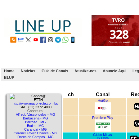
Home
Noticias
Guia de Canais
Atualize-nos
Anuncie Aqui
Leg
BLUP
ch
Canal
Re
Conect@
FTTH
HotGo
http://www.mgconecta.com.br/
SAC: (32) 3372-4000
Cobertura:
Alfredo Vasconcelos - MG
Premiere Play
Barbacena - MG
Barroso - MG
Betim - MG
Carandaí - MG
Coronel Xavier Chaves - MG
Globo Minas
Dores de Campos - MG
TV Globo