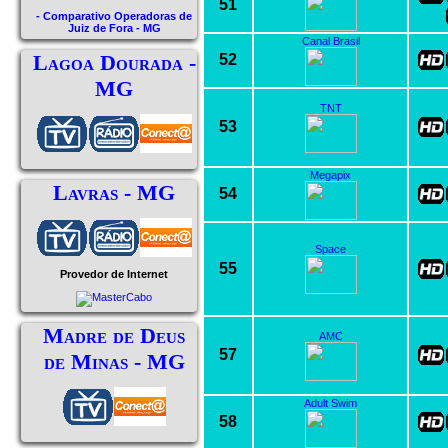
51
- Comparativo Operadoras de
Juiz de Fora - MG
Canal Brasil
Lagoa Dourada -
52
MG
TNT
53
Megapix
Lavras - MG
54
Space
55
Provedor de Internet
Madre de Deus
AMC
57
de Minas - MG
Adult Swim
58