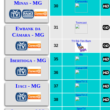
Minas - MG
Cartoonito
30
Tooncast
31
Ewbank da
Câmara - MG
TV Rá-Tim-Bum
32
Bis
35
Ibertioga - MG
Canal Off
36
SporTV 3
Ijaci - MG
37
SporTV 2
38
SporTV