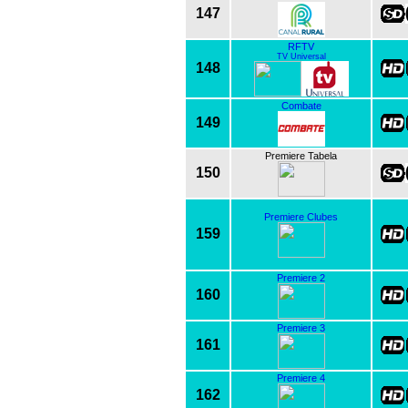
147
RFTV
TV Universal
148
Combate
149
Premiere Tabela
150
Premiere Clubes
159
Premiere 2
160
Premiere 3
161
Premiere 4
162