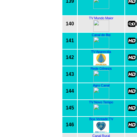
139
TV Mundo Maior
140
Canal do Boi
141
TV Aparecida
142
Rede Gênesis
143
Agro Canal
144
TV Novo Tempo
145
Boa Vontade TV
146
Canal Rural