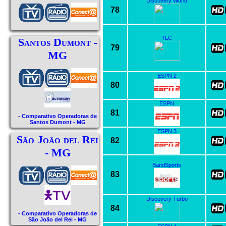
Discovery World
78
TLC
Santos Dumont -
79
MG
ESPN 2
80
ESPN
81
- Comparativo Operadoras de
Santos Dumont - MG
ESPN 3
São João del Rei
82
- MG
BandSports
83
Discovery Turbo
84
- Comparativo Operadoras de
São João del Rei - MG