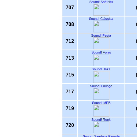
Sound! Soft Hits
707
Sound! Clássica
708
Sound! Festa
712
Sound! Forró
713
Sound! Jazz
715
Sound! Lounge
717
Sound! MPB
719
Sound! Rock
720
Sound! Samba e Pagode