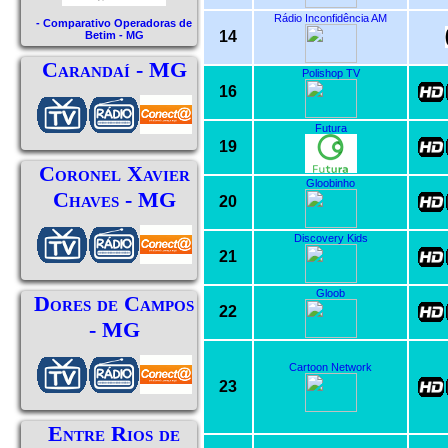
Rádio Inconfidência AM
- Comparativo Operadoras de
14
Betim - MG
Carandaí - MG
Polishop TV
16
Futura
19
Coronel Xavier
Gloobinho
Chaves - MG
20
Discovery Kids
21
Gloob
Dores de Campos
22
- MG
Cartoon Network
23
Entre Rios de