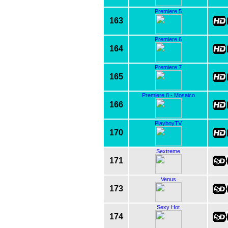
Premiere 5
163
Premiere 6
164
Premiere 7
165
Premiere 8 - Mosaico
166
PlayboyTV
170
Sextreme
171
Venus
173
Sexy Hot
174