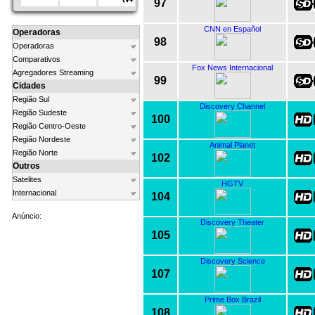
97
CNN en Español
Operadoras
98
Operadoras
Comparativos
Fox News Internacional
Agregadores Streaming
99
Cidades
Região Sul
Discovery Channel
Região Sudeste
100
Região Centro-Oeste
Região Nordeste
Animal Planet
Região Norte
102
Outros
Satelites
HGTV
Internacional
104
Anúncio:
Discovery Theater
105
Discovery Science
107
Prime Box Brazil
108