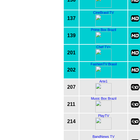
CineBrasil TV
137
Prime Box Brazil
139
Chef TV+
201
FashionTV Brasil
202
Arte1
207
Music Box Brazil
211
PlayTV
214
BandNews TV