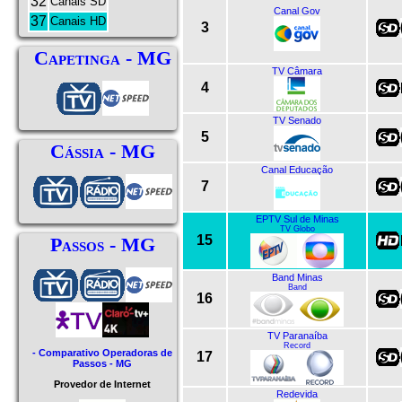
32
Canais SD
Canal Gov
37
Canais HD
3
Capetinga - MG
TV Câmara
4
TV Senado
5
Cássia - MG
Canal Educação
7
EPTV Sul de Minas
TV Globo
15
Passos - MG
Band Minas
Band
16
TV Paranaíba
Record
- Comparativo Operadoras de
17
Passos - MG
Provedor de Internet
Redevida