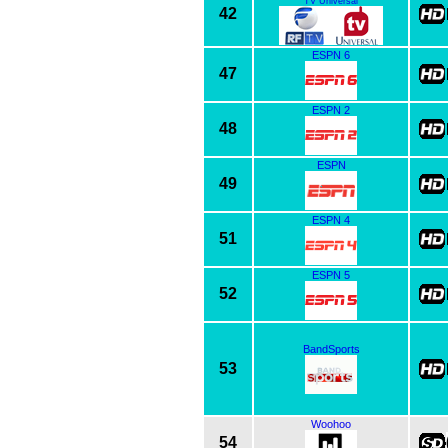
TV Universal
42
ESPN 6
47
ESPN 2
48
ESPN
49
ESPN 4
51
ESPN 5
52
BandSports
53
Woohoo
54