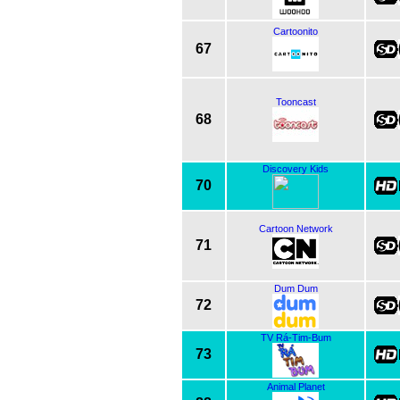
Cartoonito
67
Tooncast
68
Discovery Kids
70
Cartoon Network
71
Dum Dum
72
TV Rá-Tim-Bum
73
Animal Planet