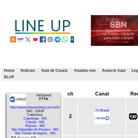
Home
Noticias
Guia de Canais
Atualize-nos
Anuncie Aqui
Leg
BLUP
ch
Canal
Re
NetSpeed
FTTH
http://www.netspeedmg.com.br/tv
TV Brasil
SAC: 10635
Cobertura:
2
Capetinga - MG
Cássia - MG
Passos - MG
São Sebastião do Paraíso - MG
São Tomás de Aquino - MG