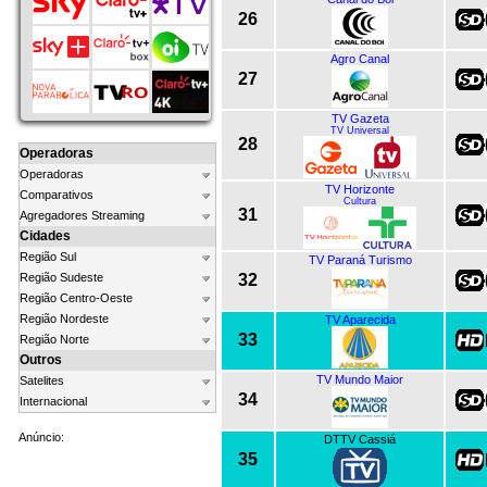
26
Agro Canal
27
TV Gazeta
TV Universal
28
Operadoras
Operadoras
TV Horizonte
Comparativos
Cultura
31
Agregadores Streaming
Cidades
Região Sul
TV Paraná Turismo
32
Região Sudeste
Região Centro-Oeste
Região Nordeste
TV Aparecida
33
Região Norte
Outros
TV Mundo Maior
Satelites
34
Internacional
Anúncio:
DTTV Cassiá
35