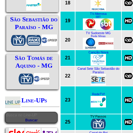
18
TV Alterosa
SBT
São Sebastião do
19
Paraíso - MG
TV Sudoeste MG
Rede Minas
20
Canção Nova
São Tomás de
21
Aquino - MG
Canal Sete São Sebastião do
Paraíso
22
RedeTV!
Line-UPs
23
TV Passos
25
Canal do Boi