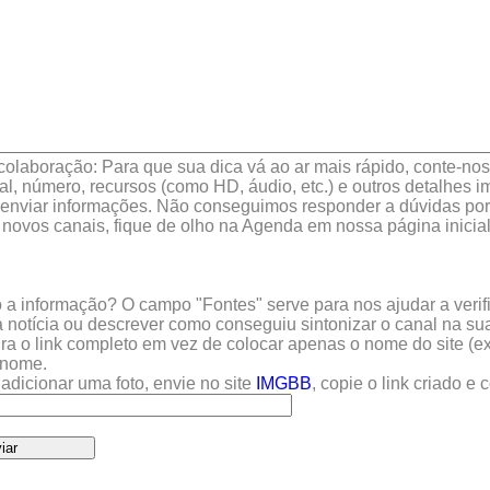
colaboração: Para que sua dica vá ao ar mais rápido, conte-nos 
l, número, recursos (como HD, áudio, etc.) e outros detalhes im
enviar informações. Não conseguimos responder a dúvidas por 
 novos canais, fique de olho na Agenda em nossa página inicial
a informação? O campo "Fontes" serve para nos ajudar a verific
 notícia ou descrever como conseguiu sintonizar o canal na sua
sira o link completo em vez de colocar apenas o nome do site (e
u nome.
adicionar uma foto, envie no site
IMGBB
, copie o link criado e