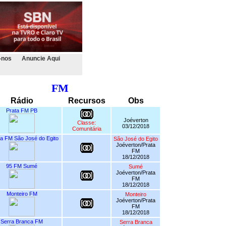
-nos
Anuncie Aqui
FM
Rádio
Recursos
Obs
Prata FM PB
Joéverton
Classe:
03/12/2018
Comunitária
a FM São José do Egito
São José do Egito
Joéverton/Prata
FM
18/12/2018
95 FM Sumé
Sumé
Joéverton/Prata
FM
18/12/2018
Monteiro FM
Monteiro
Joéverton/Prata
FM
18/12/2018
Serra Branca FM
Serra Branca