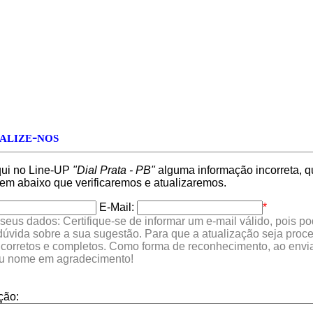
alize-nos
qui no Line-UP
"Dial Prata - PB"
alguma informação incorreta, qu
 abaixo que verificaremos e atualizaremos.
E-Mail:
*
seus dados: Certifique-se de informar um e-mail válido, pois p
 dúvida sobre a sua sugestão. Para que a atualização seja proc
 corretos e completos. Como forma de reconhecimento, ao envia
eu nome em agradecimento!
ção: