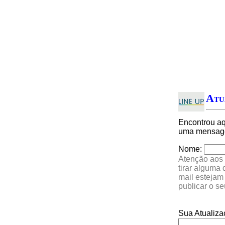
Atu
Encontrou a
uma mensagem
Nome:
Atenção aos 
tirar alguma
mail estejam
publicar o s
Sua Atualiza