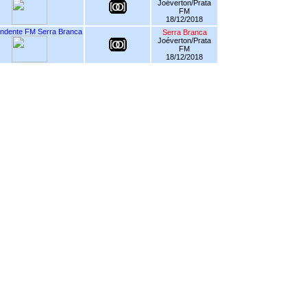
Joéverton/Prata
FM
18/12/2018
ndente FM Serra Branca
Serra Branca
Joéverton/Prata
FM
18/12/2018