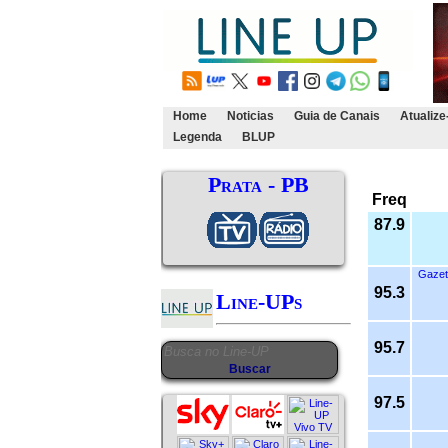
Home
Noticias
Guia de Canais
Atualize
Legenda
BLUP
Prata - PB
Freq
87.9
Gazet
95.3
Line-UPs
95.7
97.5