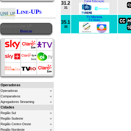
Canal Educação
31.2
31
Line-UPs
TV Morena
TV Globo
35.1
35
Operadoras
Operadoras
Comparativos
Agregadores Streaming
Cidades
Região Sul
Região Sudeste
Região Centro-Oeste
Região Nordeste