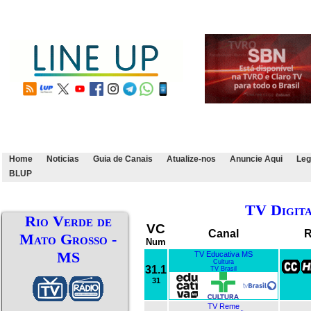
Home
Noticias
Guia de Canais
Atualize-nos
Anuncie Aqui
Leg
BLUP
TV Digit
Rio Verde de
VC
Canal
R
Mato Grosso -
Num
MS
TV Educativa MS
Cultura
31.1
TV Brasil
31
TV Reme