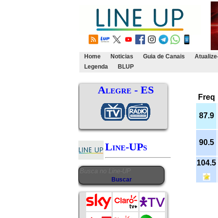
Home
Noticias
Guia de Canais
Atualize
Legenda
BLUP
Alegre - ES
Freq
87.9
90.5
Line-UPs
104.5