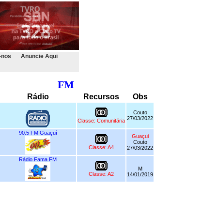
-nos
Anuncie Aqui
FM
Rádio
Recursos
Obs
Couto
27/03/2022
Classe: Comunitária
90.5 FM Guaçuí
Guaçui
Couto
Classe: A4
27/03/2022
Rádio Fama FM
M
Classe: A2
14/01/2019