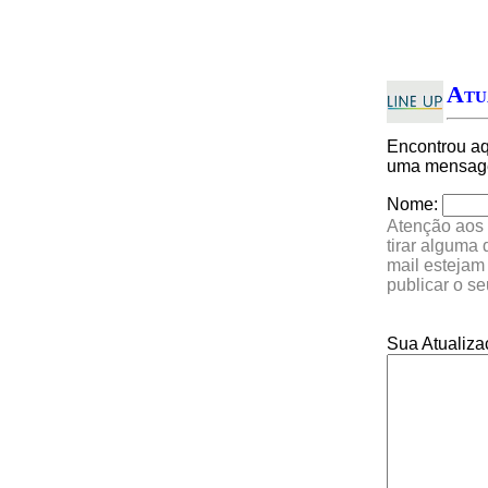
Atu
Encontrou a
uma mensagem
Nome:
Atenção aos 
tirar alguma
mail estejam
publicar o s
Sua Atualiza