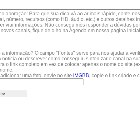
colaboração: Para que sua dica vá ao ar mais rápido, conte-nos 
l, número, recursos (como HD, áudio, etc.) e outros detalhes im
enviar informações. Não conseguimos responder a dúvidas por 
 novos canais, fique de olho na Agenda em nossa página inicial
a informação? O campo "Fontes" serve para nos ajudar a verific
 notícia ou descrever como conseguiu sintonizar o canal na sua
sira o link completo em vez de colocar apenas o nome do site (e
u nome.
adicionar uma foto, envie no site
IMGBB
, copie o link criado e