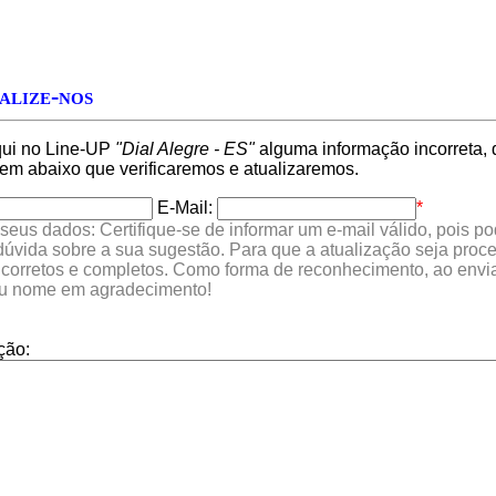
alize-nos
qui no Line-UP
"Dial Alegre - ES"
alguma informação incorreta, 
 abaixo que verificaremos e atualizaremos.
E-Mail:
*
seus dados: Certifique-se de informar um e-mail válido, pois p
 dúvida sobre a sua sugestão. Para que a atualização seja proc
 corretos e completos. Como forma de reconhecimento, ao envia
eu nome em agradecimento!
ção: