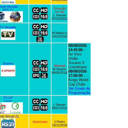
ede Mundial
Geração
IMPD TV
em SD
L. Nastari
07/03/2021
TV Verdade
M Balducci
13/12/2018
08/08/2026
14:45:00 -
Ao Vivo
União
Suzano X
Xsports
Maringá
Corinthians
M Soares
08/08/2026
06/06/2018
17:00:00 -
Kings World
Cup Clubs
Ver Grade de
Programação
TV UP
Futura
L Nastari
29/07/2016
de Século 21
Autorizado
J Pedro
19/11/2018