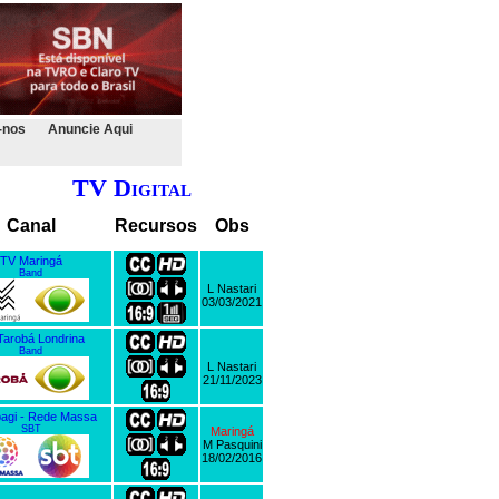
-nos
Anuncie Aqui
TV Digital
Canal
Recursos
Obs
TV Maringá
Band
L Nastari
03/03/2021
Tarobá Londrina
Band
L Nastari
21/11/2023
bagi - Rede Massa
SBT
Maringá
M Pasquini
18/02/2016