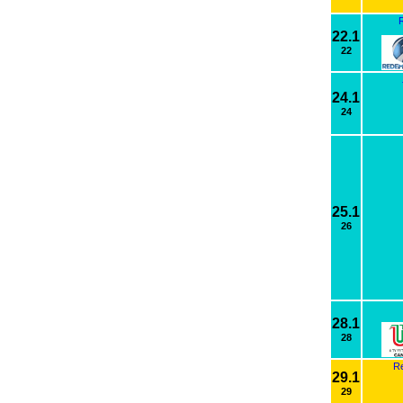
R
22.1
22
24.1
24
25.1
26
28.1
28
Re
29.1
29