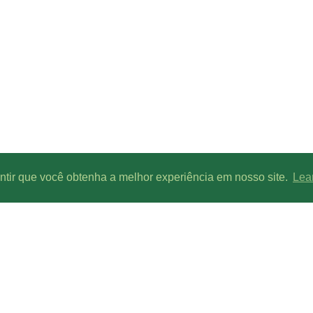
antir que você obtenha a melhor experiência em nosso site.
Lea