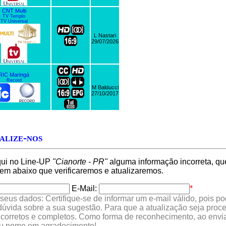
CNT Multi
TV Templo
TV Universal
L Nastari
29/07/2026
RIC Maringá
Record
M Balducci
27/10/2017
alize-nos
qui no Line-UP
"Cianorte - PR"
alguma informação incorreta, que
 abaixo que verificaremos e atualizaremos.
E-Mail:
*
seus dados: Certifique-se de informar um e-mail válido, pois p
 dúvida sobre a sua sugestão. Para que a atualização seja proc
 corretos e completos. Como forma de reconhecimento, ao envia
eu nome em agradecimento!