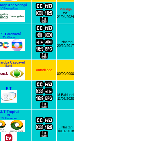
angelizar Maringá
TV Evangelizar
Maringá
WS
21/04/2024
PC Paranavaí
TV Globo
L Nastari
20/10/2017
arobá Cascavel
Band
Autorizado
00/00/0000
RIT
M Balducci
11/03/2020
CNT Tropical
CNT
TV Universal
L Nastari
10/11/2018