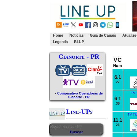
Home
Noticias
Guia de Canais
Atualize
Legenda
BLUP
Cianorte - PR
VC
Num
6.1
27
TV 
- Comparativo Operadoras de
Cianorte - PR
6.1
38
Line-UPs
TV Ti
11.1
21