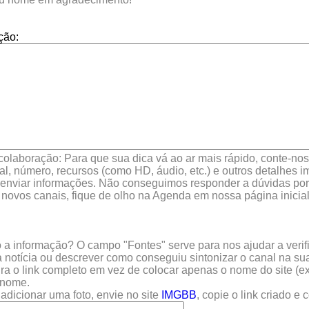
ção:
colaboração: Para que sua dica vá ao ar mais rápido, conte-nos 
l, número, recursos (como HD, áudio, etc.) e outros detalhes im
enviar informações. Não conseguimos responder a dúvidas por 
 novos canais, fique de olho na Agenda em nossa página inicial
a informação? O campo "Fontes" serve para nos ajudar a verific
 notícia ou descrever como conseguiu sintonizar o canal na sua
sira o link completo em vez de colocar apenas o nome do site (e
u nome.
adicionar uma foto, envie no site
IMGBB
, copie o link criado e