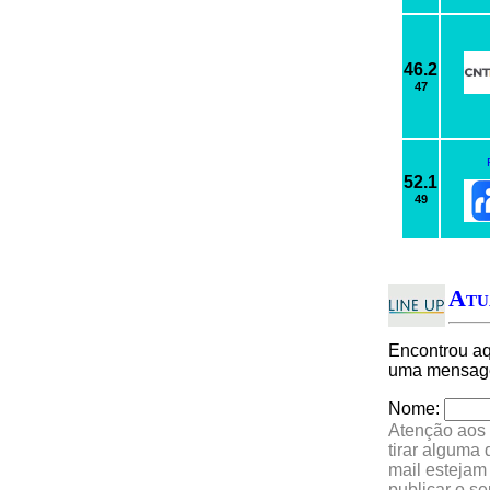
46.2
47
52.1
49
Atu
Encontrou a
uma mensagem
Nome:
Atenção aos 
tirar alguma
mail estejam
publicar o s