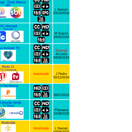
bagi - Rede Massa
SBT
L Nastari
03/10/2018
RIC Maringá
Record
M Soares
19/02/2016
a Vontade TV
Maringá
A Costa
09/05/2019
Rede 21
TV Universal
Autorizado
J Pedro
05/12/2018
V Pai Eterno
30/07/2024
Cinturão Verde
TV Brasil
PSantana
10/08/2025
Redevida
Autorizado
L Nastari
04/08/2022