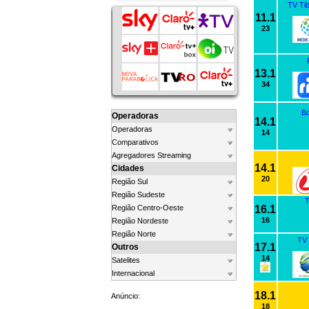
TV Ti
11.1
23
13.1
34
Bo
Operadoras
14.1
Operadoras
14
Comparativos
Agregadores Streaming
14.1
Cidades
20
Região Sul
Região Sudeste
T
Região Centro-Oeste
16.1
16
Região Nordeste
Região Norte
TV 
17.1
Outros
14
Satelites
Internacional
18.1
Anúncio:
18