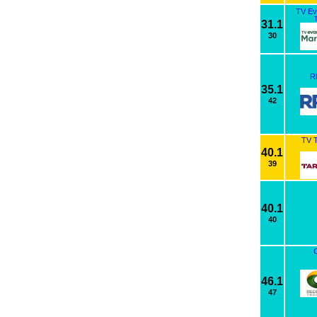
TV Ev
31.1
30
R
35.1
42
TV T
40.1
39
40.1
40
46.1
47