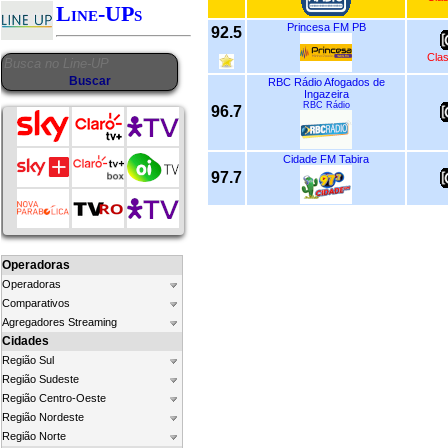
Line-UPs
Princesa FM PB
92.5
Clas
RBC Rádio Afogados de
Ingazeira
RBC Rádio
96.7
Cidade FM Tabira
97.7
Operadoras
Operadoras
Comparativos
Agregadores Streaming
Cidades
Região Sul
Região Sudeste
Região Centro-Oeste
Região Nordeste
Região Norte