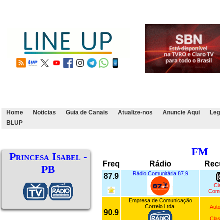
Home
Noticias
Guia de Canais
Atualize-nos
Anuncie Aqui
Leg
BLUP
FM
Princesa Isabel -
Freq
Rádio
Rec
PB
Rádio Comunitária 87.9
87.9
Cl
Comu
Empresa de Comunicação
Correio Ltda.
Auto
90.9
Clas