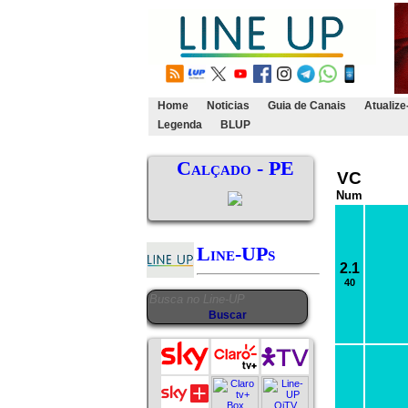
Home
Noticias
Guia de Canais
Atualize
Legenda
BLUP
Calçado - PE
VC
Num
Line-UPs
2.1
40