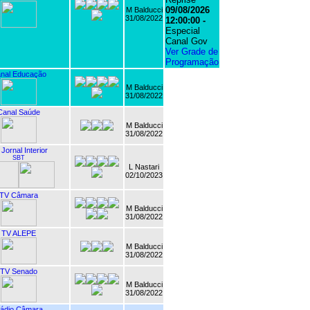
09/08/2026
M Balducci
31/08/2022
12:00:00 -
Especial
Canal Gov
Ver Grade de
Programação
nal Educação
M Balducci
31/08/2022
Canal Saúde
M Balducci
31/08/2022
Jornal Interior
SBT
L Nastari
02/10/2023
TV Câmara
M Balducci
31/08/2022
TV ALEPE
M Balducci
31/08/2022
TV Senado
M Balducci
31/08/2022
ádio Câmara