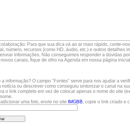
colaboração: Para que sua dica vá ao ar mais rápido, conte-nos 
l, número, recursos (como HD, áudio, etc.) e outros detalhes im
enviar informações. Não conseguimos responder a dúvidas por 
 novos canais, fique de olho na Agenda em nossa página inicial
a informação? O campo "Fontes" serve para nos ajudar a verific
 notícia ou descrever como conseguiu sintonizar o canal na sua
sira o link completo em vez de colocar apenas o nome do site (e
u nome.
adicionar uma foto, envie no site
IMGBB
, copie o link criado e