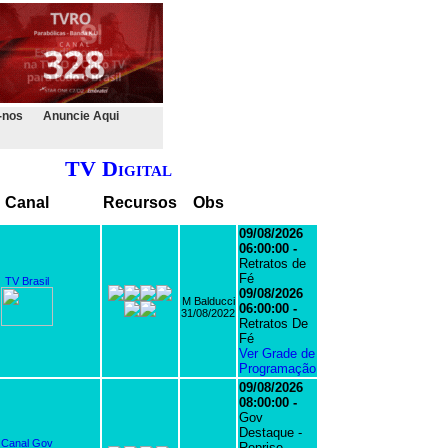
-nos
Anuncie Aqui
TV Digital
Canal
Recursos
Obs
09/08/2026
06:00:00 -
Retratos de
Fé
TV Brasil
09/08/2026
M Balducci
06:00:00 -
31/08/2022
Retratos De
Fé
Ver Grade de
Programação
09/08/2026
08:00:00 -
Gov
Destaque -
Canal Gov
Reprise