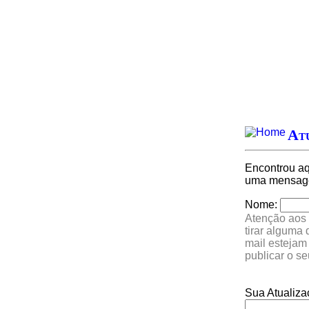
Atu
Encontrou a
uma mensagem
Nome:
Atenção aos 
tirar alguma
mail estejam
publicar o s
Sua Atualiza