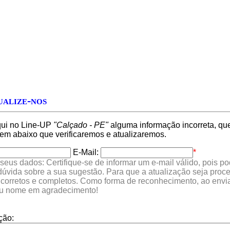
alize-nos
qui no Line-UP
"Calçado - PE"
alguma informação incorreta, que
 abaixo que verificaremos e atualizaremos.
E-Mail:
*
seus dados: Certifique-se de informar um e-mail válido, pois p
 dúvida sobre a sua sugestão. Para que a atualização seja proc
 corretos e completos. Como forma de reconhecimento, ao envia
eu nome em agradecimento!
ção: