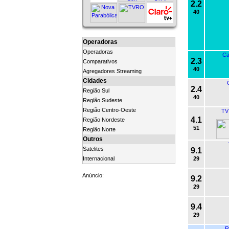
2.2
40
Operadoras
Operadoras
Ca
2.3
Comparativos
40
Agregadores Streaming
Cidades
2.4
Região Sul
40
Região Sudeste
Região Centro-Oeste
TV 
4.1
Região Nordeste
51
Região Norte
Outros
Satelites
9.1
Internacional
29
Anúncio:
9.2
29
9.4
29
R