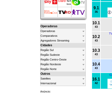
9.1
35
10.1
Operadoras
43
Operadoras
TV
Comparativos
10.2
Agregadores Streaming
43
Cidades
10.3
Região Sul
43
Região Sudeste
Região Centro-Oeste
10.4
Região Nordeste
43
Região Norte
Outros
C
Satelites
16.1
42
Internacional
Anúncio: