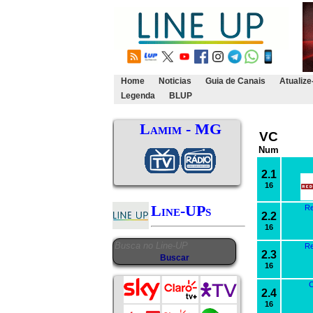
Home
Noticias
Guia de Canais
Atualize
Legenda
BLUP
Lamim - MG
VC
Num
2.1
16
Line-UPs
Re
2.2
16
Re
2.3
16
C
2.4
16