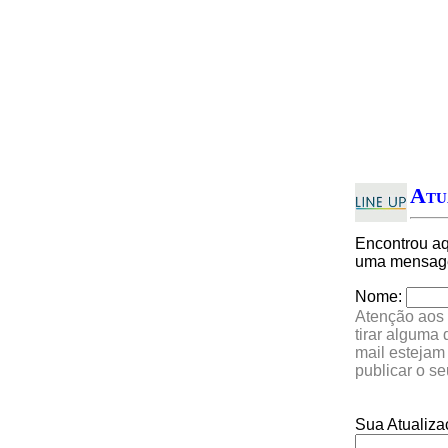
Atu
Encontrou a
uma mensagem
Nome:
Atenção aos 
tirar alguma
mail estejam
publicar o s
Sua Atualiza