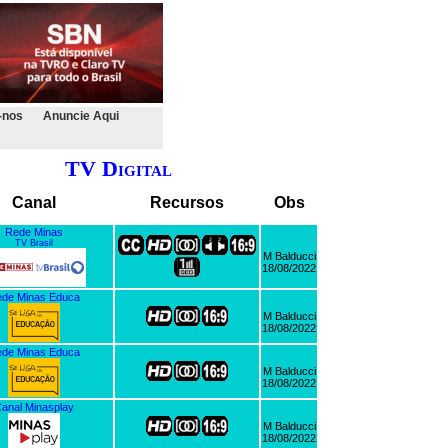
-nos
Anuncie Aqui
TV Digital
Canal
Recursos
Obs
Rede Minas
TV Brasil
M Balducci
18/08/2022
de Minas Educa
M Balducci
18/08/2022
de Minas Educa
M Balducci
18/08/2022
anal Minasplay
M Balducci
18/08/2022