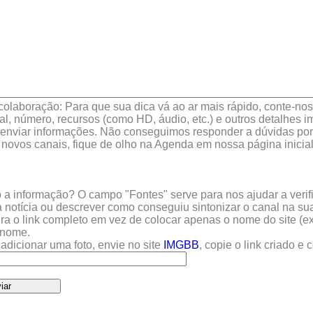
colaboração: Para que sua dica vá ao ar mais rápido, conte-nos 
l, número, recursos (como HD, áudio, etc.) e outros detalhes im
enviar informações. Não conseguimos responder a dúvidas por 
 novos canais, fique de olho na Agenda em nossa página inicial
a informação? O campo "Fontes" serve para nos ajudar a verific
 notícia ou descrever como conseguiu sintonizar o canal na sua
sira o link completo em vez de colocar apenas o nome do site (e
u nome.
adicionar uma foto, envie no site
IMGBB
, copie o link criado e