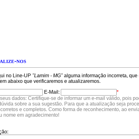
alize-nos
qui no Line-UP
"Lamim - MG"
alguma informação incorreta, que 
 abaixo que verificaremos e atualizaremos.
E-Mail:
*
seus dados: Certifique-se de informar um e-mail válido, pois p
 dúvida sobre a sua sugestão. Para que a atualização seja proc
 corretos e completos. Como forma de reconhecimento, ao envia
eu nome em agradecimento!
ção: