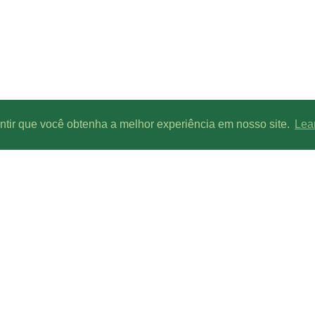
antir que você obtenha a melhor experiência em nosso site.
Lea
Parcerias de conteúdo:
Line-UP - Todos os direitos reservados.
is ou menos canais/radios, devido a condições geográficas, climáticas, interferências de si