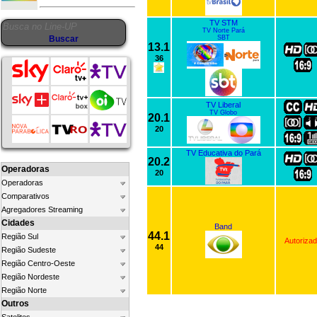
TV STM
TV Norte Pará
SBT
13.1
36
TV Liberal
TV Globo
20.1
20
TV Educativa do Pará
20.2
Operadoras
20
Operadoras
Comparativos
Agregadores Streaming
Cidades
Band
44.1
Região Sul
Autoriza
44
Região Sudeste
Região Centro-Oeste
Região Nordeste
Região Norte
Outros