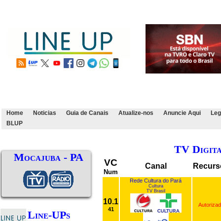
Home
Noticias
Guia de Canais
Atualize-nos
Anuncie Aqui
Leg
BLUP
TV Digit
Mocajuba - PA
VC
Canal
Recurs
Num
Rede Cultura do Pará
Cultura
TV Brasil
10.1
Autoriza
41
Line-UPs