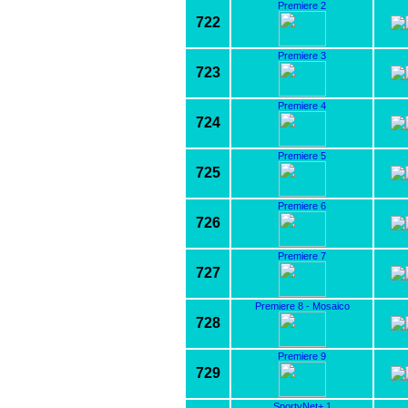
Premiere 2
722
Premiere 3
723
Premiere 4
724
Premiere 5
725
Premiere 6
726
Premiere 7
727
Premiere 8 - Mosaico
728
Premiere 9
729
SportyNet+ 1