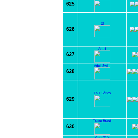
625
E!
626
Arte1
627
Adult Swim
628
TNT Séries
629
Trace Brasil
630
Chef TV+