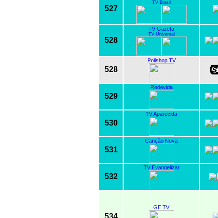
TV Brasil
527
TV Gazeta
TV Universal
528
Polishop TV
528
Redevida
529
TV Aparecida
530
Canção Nova
531
TV Evangelizar
532
GE TV
534