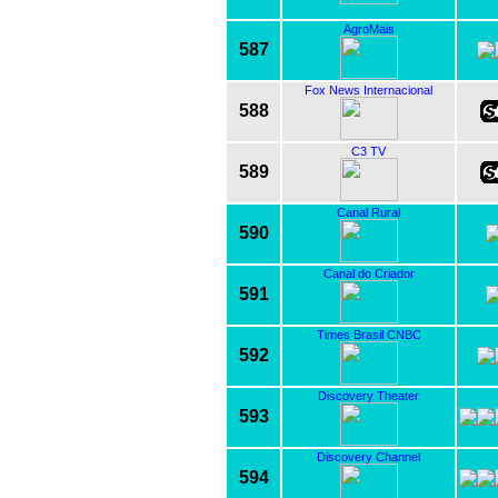
AgroMais
587
Fox News Internacional
588
C3 TV
589
Canal Rural
590
Canal do Criador
591
Times Brasil CNBC
592
Discovery Theater
593
Discovery Channel
594