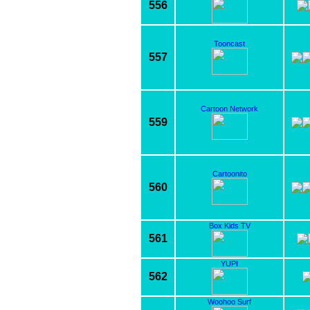
556
Tooncast
557
Cartoon Network
559
Cartoonito
560
Box Kids TV
561
YUPI
562
Woohoo Surf