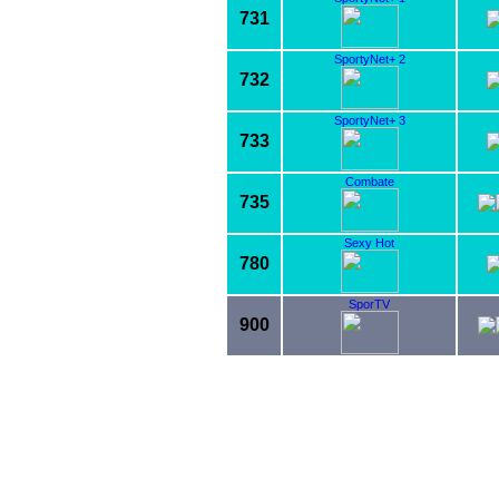
731
SportyNet+ 2
732
SportyNet+ 3
733
Combate
735
Sexy Hot
780
SporTV
900