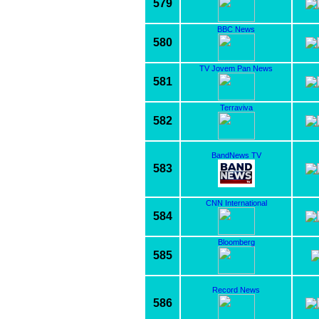
579
BBC News
580
TV Jovem Pan News
581
Terraviva
582
BandNews TV
583
CNN International
584
Bloomberg
585
Record News
586