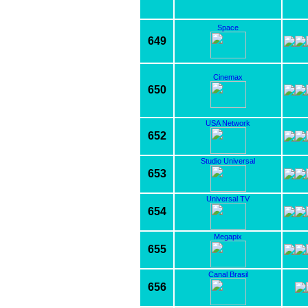
Space
649
Cinemax
650
USA Network
652
Studio Universal
653
Universal TV
654
Megapix
655
Canal Brasil
656