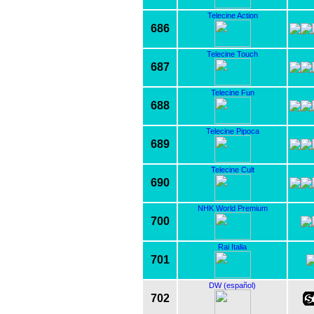
Telecine Action
686
Telecine Touch
687
Telecine Fun
688
Telecine Pipoca
689
Telecine Cult
690
NHK World Premium
700
Rai Italia
701
DW (español)
702