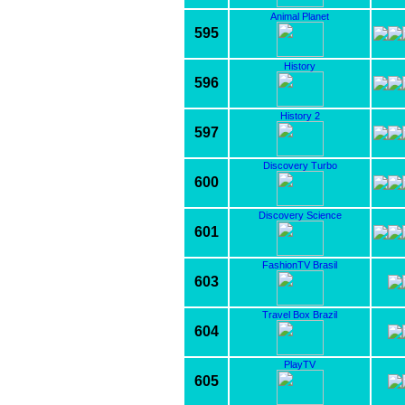
Animal Planet
595
History
596
History 2
597
Discovery Turbo
600
Discovery Science
601
FashionTV Brasil
603
Travel Box Brazil
604
PlayTV
605