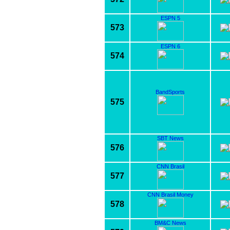
ESPN 5
573
ESPN 6
574
BandSports
575
SBT News
576
CNN Brasil
577
CNN Brasil Money
578
BM&C News