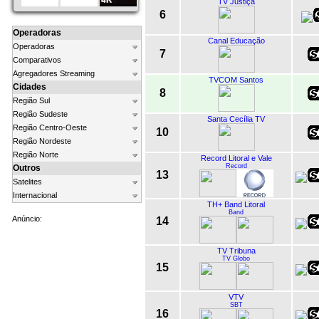
TV Justiça
6
Operadoras
Canal Educação
Operadoras
7
Comparativos
Agregadores Streaming
TVCOM Santos
Cidades
8
Região Sul
Região Sudeste
Santa Cecília TV
Região Centro-Oeste
10
Região Nordeste
Região Norte
Record Litoral e Vale
Record
Outros
13
Satelites
Internacional
TH+ Band Litoral
Band
Anúncio:
14
TV Tribuna
TV Globo
15
VTV
SBT
16