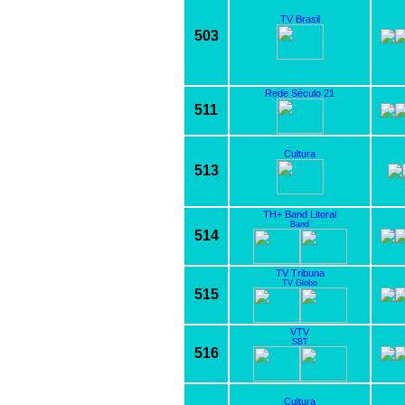
TV Brasil
503
Rede Século 21
511
Cultura
513
TH+ Band Litoral
Band
514
TV Tribuna
TV Globo
515
VTV
SBT
516
Cultura