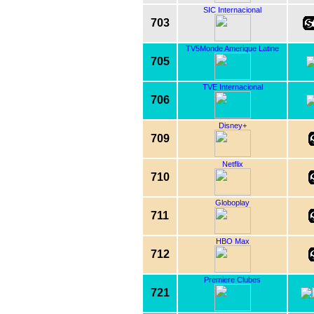
SIC Internacional
703
TV5Monde Amerique Latine
705
TVE Internacional
706
Disney+
709
Netflix
710
Globoplay
711
HBO Max
712
Premiere Clubes
721