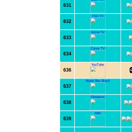
631
Fish TV
632
Astral TV
633
Caras TV
634
YouTube
636
Music Box Brazil
637
Film&Arts
638
AMC
639