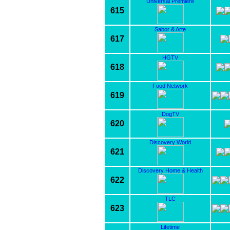
Universal Premiere
615
Sabor & Arte
617
HGTV
618
Food Network
619
DogTV
620
Discovery World
621
Discovery Home & Health
622
TLC
623
Lifetime