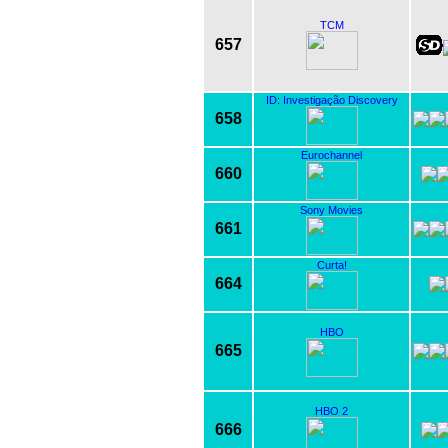
TCM
657
ID: Investigação Discovery
658
Eurochannel
660
Sony Movies
661
Curta!
664
HBO
665
HBO 2
666