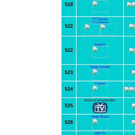
518
TV Gazeta
TV Universal
522
Xsports
522
Rede Gospel
523
Futura
524
Avisos/Comunicados
525
Rede Brasil
526
RBI TV