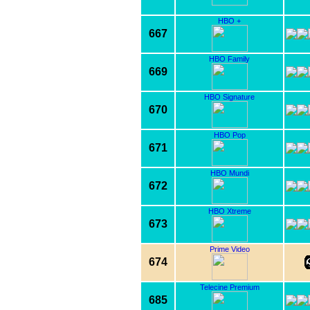
HBO +
667
HBO Family
669
HBO Signature
670
HBO Pop
671
HBO Mundi
672
HBO Xtreme
673
Prime Video
674
Telecine Premium
685