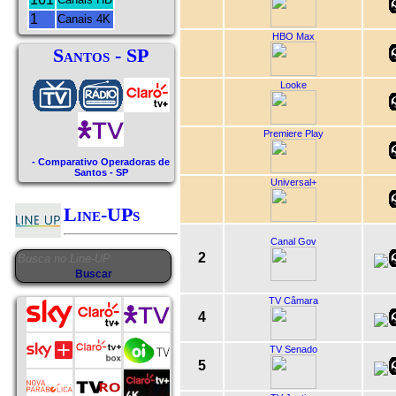
1
Canais 4K
HBO Max
Santos - SP
Looke
Premiere Play
- Comparativo Operadoras de
Santos - SP
Universal+
Line-UPs
Canal Gov
2
TV Câmara
4
TV Senado
5