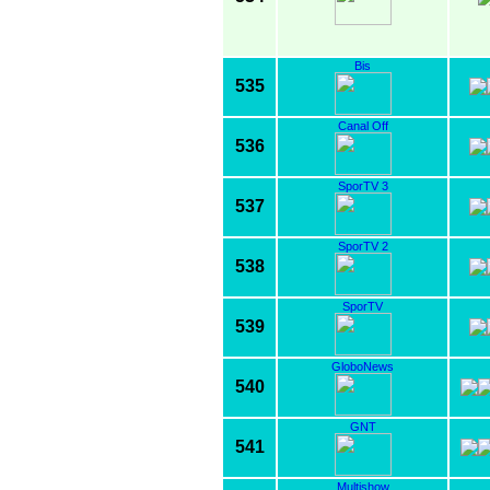
Bis
535
Canal Off
536
SporTV 3
537
SporTV 2
538
SporTV
539
GloboNews
540
GNT
541
Multishow