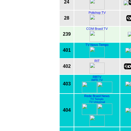
24
Polishop TV
28
COM Brasil TV
239
TV Novo Tempo
401
RIT
402
RBTV
IMPD TV
403
Rede Brasil News
TV Templo
TV Universal
404