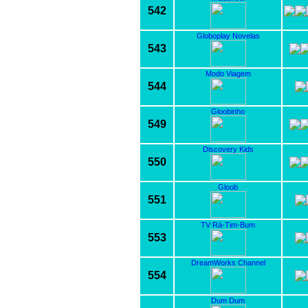
542
Globoplay Novelas
543
Modo Viagem
544
Gloobinho
549
Discovery Kids
550
Gloob
551
TV Rá-Tim-Bum
553
DreamWorks Channel
554
Dum Dum