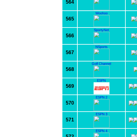
564
Woohoo
565
SportyNet
566
NSports
567
Golf Channel
568
ESPN
569
ESPN 2
570
ESPN 3
571
ESPN 4
572