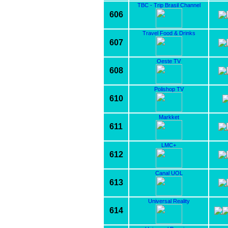
TBC - Trip Brasil Channel
606
Travel Food & Drinks
607
Oeste TV
608
Polishop TV
610
Markket
611
LMC+
612
Canal UOL
613
Universal Reality
614