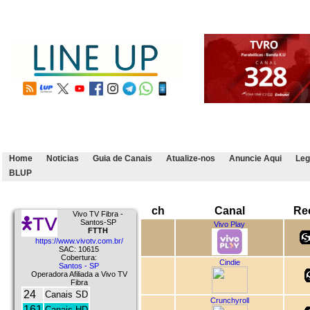
Home
Noticias
Guia de Canais
Atualize-nos
Anuncie Aqui
Leg
BLUP
ch
Canal
Re
Vivo TV Fibra -
Santos-SP
Vivo Play
FTTH
https://www.vivotv.com.br/
SAC: 10615
Cobertura:
Cindie
Santos - SP
Operadora Afiliada a Vivo TV
Fibra
24
Canais SD
Crunchyroll
161
Canais HD