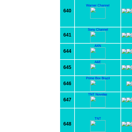
Warner Channel
640
Sony Channel
641
AXN
644
A&E
645
Prime Box Brazil
646
TNT Novelas
647
TNT
648