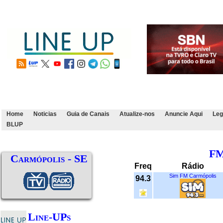
Home
Noticias
Guia de Canais
Atualize-nos
Anuncie Aqui
Leg
BLUP
F
Carmópolis - SE
Freq
Rádio
Sim FM Carmópolis
94.3
Line-UPs