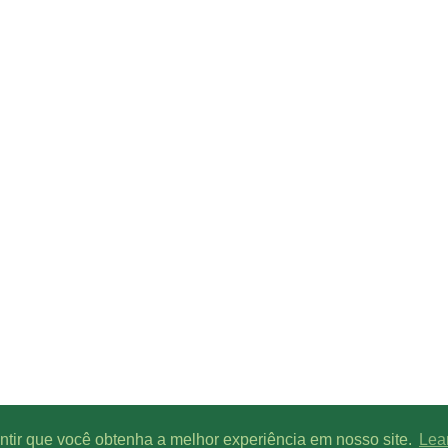
antir que você obtenha a melhor experiência em nosso site.
Lea