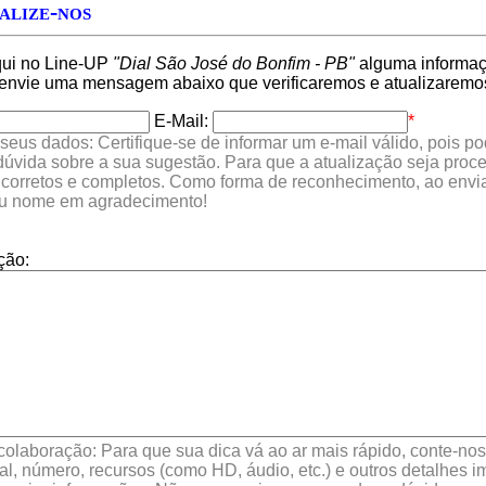
alize-nos
qui no Line-UP
"Dial São José do Bonfim - PB"
alguma informaçã
 envie uma mensagem abaixo que verificaremos e atualizaremo
E-Mail:
*
seus dados: Certifique-se de informar um e-mail válido, pois p
 dúvida sobre a sua sugestão. Para que a atualização seja proc
 corretos e completos. Como forma de reconhecimento, ao envia
eu nome em agradecimento!
ção:
colaboração: Para que sua dica vá ao ar mais rápido, conte-nos 
l, número, recursos (como HD, áudio, etc.) e outros detalhes im