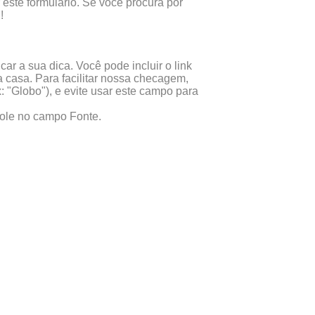
este formulário. Se você procura por
!
ar a sua dica. Você pode incluir o link
 casa. Para facilitar nossa checagem,
x: "Globo"), e evite usar este campo para
 cole no campo Fonte.