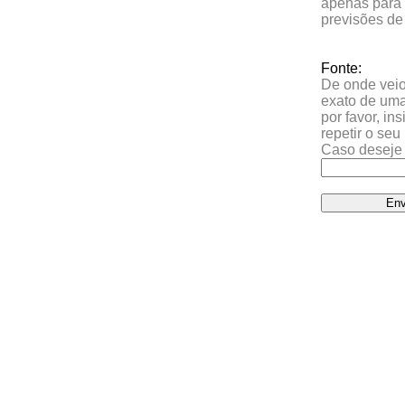
apenas para 
previsões de
Fonte:
De onde veio 
exato de uma
por favor, in
repetir o se
Caso deseje 