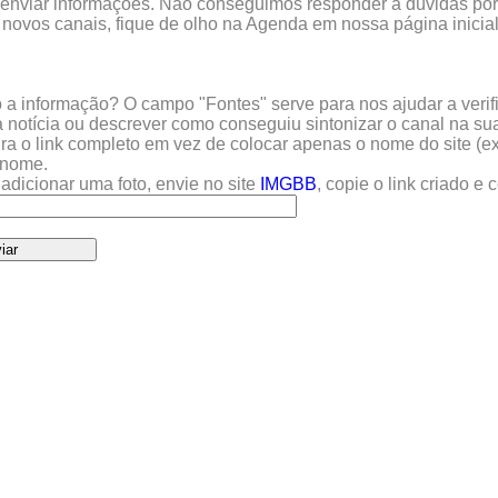
enviar informações. Não conseguimos responder a dúvidas por 
 novos canais, fique de olho na Agenda em nossa página inicial
a informação? O campo "Fontes" serve para nos ajudar a verific
 notícia ou descrever como conseguiu sintonizar o canal na sua
sira o link completo em vez de colocar apenas o nome do site (e
u nome.
adicionar uma foto, envie no site
IMGBB
, copie o link criado e