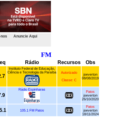
-nos
Anuncie Aqui
FM
eq
Rádio
Recursos
Obs
Instituto Federal de Educação,
Ciência e Tecnologia da Paraíba
Autorizado
joeverton
.7
08/08/2019
Classe: C
Rádio Espinharas
Patos
.9
joeverton
26/10/2020
Patos
5.1
105.1 FM Patos
joeverton
18/11/2024