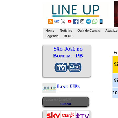
Home
Noticias
Guia de Canais
Atualize
Legenda
BLUP
São José do
Fr
Bonfim - PB
92
97
Line-UPs
10