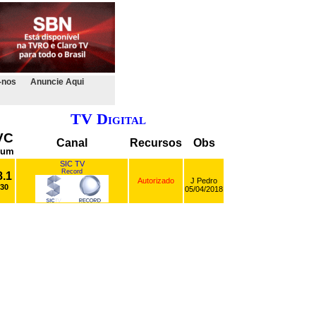
-nos
Anuncie Aqui
TV Digital
VC
Canal
Recursos
Obs
Num
SIC TV
Record
8.1
Autorizado
J Pedro
30
05/04/2018