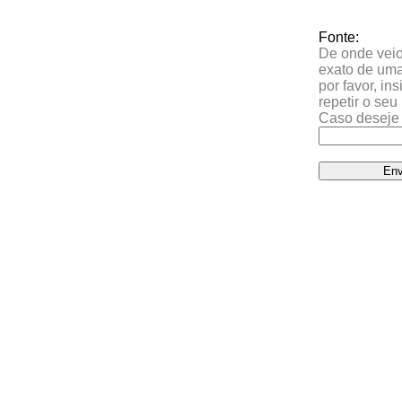
Fonte:
De onde veio 
exato de uma
por favor, in
repetir o se
Caso deseje 