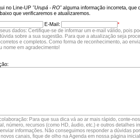
qui no Line-UP
"Urupá - RO"
alguma informação incorreta, que q
ixo que verificaremos e atualizaremos.
E-Mail:
*
seus dados: Certifique-se de informar um e-mail válido, pois p
 dúvida sobre a sua sugestão. Para que a atualização seja proc
 corretos e completos. Como forma de reconhecimento, ao envia
eu nome em agradecimento!
ção:
colaboração: Para que sua dica vá ao ar mais rápido, conte-nos 
l, número, recursos (como HD, áudio, etc.) e outros detalhes im
enviar informações. Não conseguimos responder a dúvidas por 
 novos canais, fique de olho na Agenda em nossa página inicial