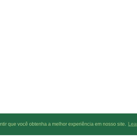
antir que você obtenha a melhor experiência em nosso site.
Lea